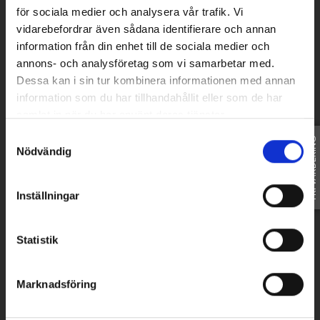
Magdalena Thorells aktuella
för sociala medier och analysera vår trafik. Vi
objekt
vidarebefordrar även sådana identifierare och annan
information från din enhet till de sociala medier och
annons- och analysföretag som vi samarbetar med.
Dessa kan i sin tur kombinera informationen med annan
information som du har tillhandahållit eller som de har
samlat in när du har använt deras tjänster.
Samtyckesval
FRI VÄRDERING
Nödvändig
Inställningar
Statistik
Marknadsföring