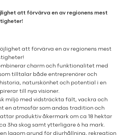
jlighet att förvärva en av regionens mest
tigheter!
öjlighet att förvärva en av regionens mest
tigheter!
mbinerar charm och funktionalitet med
om tilltalar både entreprenörer och
istoria, naturskönhet och potential i en
rerar till nya visioner.
sk miljö med vidsträckta fält, vackra och
mt en atmosfär som andas tradition och
fattar produktiv åkermark om ca 18 hektar
ca 3ha skog samt ytterligare 6 ha mark.
 en lagom grund för djurhållning, rekreation