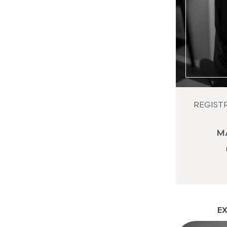
REGIST
M
E