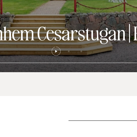
unhem Cesarstugan
|