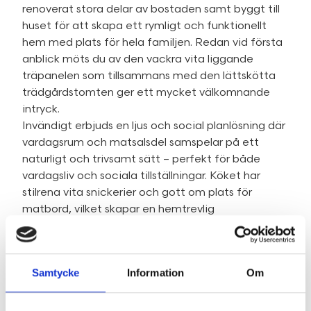
renoverat stora delar av bostaden samt byggt till
huset för att skapa ett rymligt och funktionellt
hem med plats för hela familjen. Redan vid första
anblick möts du av den vackra vita liggande
träpanelen som tillsammans med den lättskötta
trädgårdstomten ger ett mycket välkomnande
intryck.
Invändigt erbjuds en ljus och social planlösning där
vardagsrum och matsalsdel samspelar på ett
naturligt och trivsamt sätt – perfekt för både
vardagsliv och sociala tillställningar. Köket har
stilrena vita snickerier och gott om plats för
matbord, vilket skapar en hemtrevlig
samlingspunkt i bostaden.
Bostaden rymmer tre sovrum, två helkaklade
badrum – ett på övervåningen och ett i källarplan
Samtycke
Information
Om
– samt praktisk tvättstuga och eget gym. Här
finns dessutom flera uteplatser i olika väderstreck
så att du kan njuta av både morgonsol, dagsljus