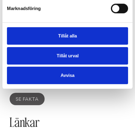
Marknadsföring
Område
Tillåt alla
SE OMRÅDE
Tillåt urval
Fakta
Avvisa
SE FAKTA
Länkar