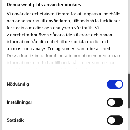
Denna webbplats använder cookies
och ljumma kvällar under hela sommarsäsongen.
Huset värms upp via energieffektiv
Vi använder enhetsidentifierare för att anpassa innehållet
luft/vattenvärmepump kompletterat med
och annonserna till användarna, tillhandahålla funktioner
luft/luftvärmepump för extra komfort.
för sociala medier och analysera vår trafik. Vi
Här bor du i ett mycket omtyckt område med
vidarebefordrar även sådana identifierare och annan
promenadavstånd till skola, förskola, naturen på
information från din enhet till de sociala medier och
Billingen samt Skövde city och dess breda
annons- och analysföretag som vi samarbetar med.
serviceutbud, restauranger och shopping.
Dessa kan i sin tur kombinera informationen med annan
Ett hem för dig som söker ett inflyttningsklart
information som du har tillhandahållit eller som de har
boende där de stora renoveringarna redan är
samlat in när du har använt deras tjänster.
gjorda – här är det bara att flytta in och börja
Samtyckesval
FRI VÄRDERING
trivas. Sedan 2010 och fram till idag har större
Nödvändig
delen av bostaden genomgått omfattande
förbättringar och renoveringar.
Inställningar
SE HELA BESKRIVNINGEN
Statistik