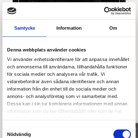
Samtycke
Information
Om
REGISTRERAD FASTIGHETSMÄKLARE
DANDERYD OCH TÄBY
Denna webbplats använder cookies
LINN FRÖLIN
Vi använder enhetsidentifierare för att anpassa innehållet
0704-82 84 15
|
E-POST
och annonserna till användarna, tillhandahålla funktioner
för sociala medier och analysera vår trafik. Vi
SE MIN MÄKLARPROFIL
vidarebefordrar även sådana identifierare och annan
information från din enhet till de sociala medier och
annons- och analysföretag som vi samarbetar med.
Dessa kan i sin tur kombinera informationen med annan
information som du har tillhandahållit eller som de har
samlat in när du har använt deras tjänster.
Samtyckesval
Nödvändig