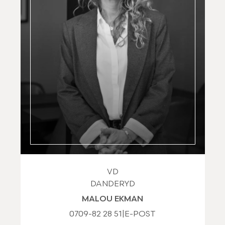
VD
DANDERYD
MALOU EKMAN
0709-82 28 51
|
E-POST