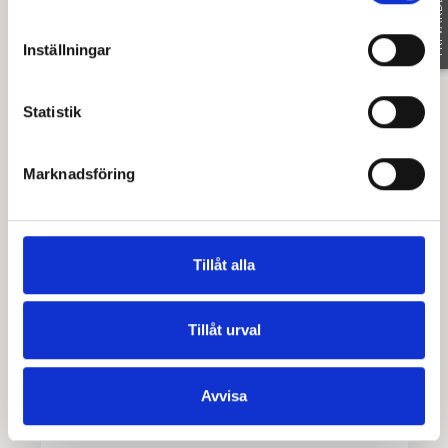
FRI VÄRDERING
Inställningar
Statistik
Marknadsföring
Tillåt alla
Tillåt urval
REGISTRERAD FASTIGHETSMÄKLARE
LINKÖPING
Avvisa
KARIN HEBBE
0721-51 27 10
|
E-POST