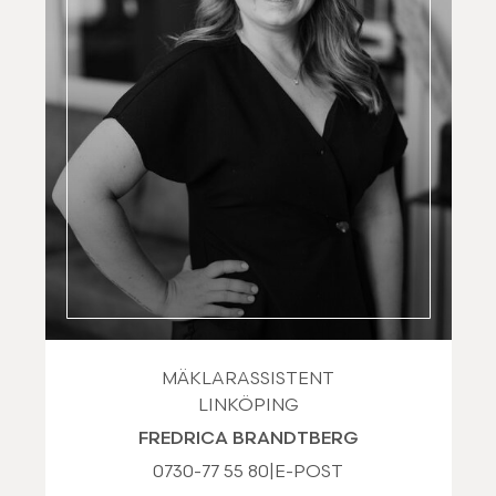
MÄKLARASSISTENT
LINKÖPING
FREDRICA BRANDTBERG
0730-77 55 80
|
E-POST