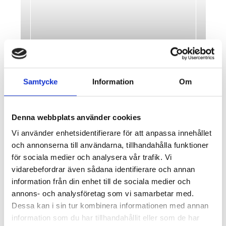
Samtycke
Information
Om
Denna webbplats använder cookies
Vi använder enhetsidentifierare för att anpassa innehållet
REGISTRERAD FASTIGHETSMÄKLARE
och annonserna till användarna, tillhandahålla funktioner
NORRTÄLJE
för sociala medier och analysera vår trafik. Vi
MARTIN MAGNUSSON
vidarebefordrar även sådana identifierare och annan
information från din enhet till de sociala medier och
0708-40 00 33
|
E-POST
annons- och analysföretag som vi samarbetar med.
SE MIN MÄKLARPROFIL
Dessa kan i sin tur kombinera informationen med annan
information som du har tillhandahållit eller som de har