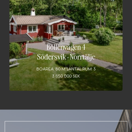
Bollenvägen 4
Södersvik
-
Norrtälje
BOAREA: 80 M²
|
ANTAL RUM: 3
3 850 000 SEK