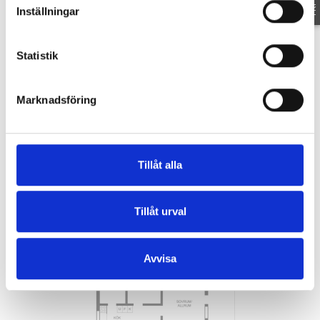
Inställningar
DP 23-32 TILLÄGG
DP 23-32
Statistik
Länkar
Marknadsföring
NÖTVIKEN BRANTBACKEN SAMFÄLLIGHETSFÖRENING
BALTORA VA-SAMFÄLLIGHET
Tillåt alla
Planritning
Tillåt urval
Avvisa