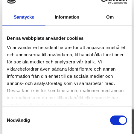
Samtycke
Information
Om
SE FAKTA
Denna webbplats använder cookies
Dokument
Vi använder enhetsidentifierare för att anpassa innehållet
och annonserna till användarna, tillhandahålla funktioner
för sociala medier och analysera vår trafik. Vi
vidarebefordrar även sådana identifierare och annan
FRÅGELISTA
information från din enhet till de sociala medier och
BRANTBACKSVÄGEN 4 - ENERGIDEKLARATION
annons- och analysföretag som vi samarbetar med.
ÖSBYHOLM 1.98AVLOPP
Dessa kan i sin tur kombinera informationen med annan
ÖSBYHOLM 1.98E
information som du har tillhandahållit eller som de har
ÖSBYHOLM 1.98A
samlat in när du har använt deras tjänster.
ÖSBYHOLM 1.98B
Samtyckesval
FRI VÄRDERING
ÖSBYHOLM 1.98F
Nödvändig
ÖSBYHOLM 1.98
ÖSBYHOLM 1.98G