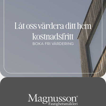
Låt oss värdera ditt hem
kostnadsfritt
BOKA FRI VÄRDERING