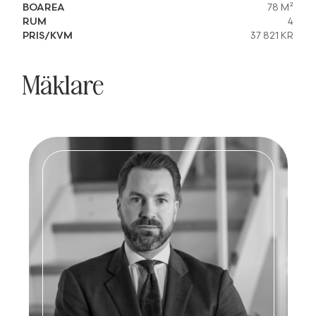
BOAREA
78 M²
RUM
4
PRIS/KVM
37 821 KR
Mäklare