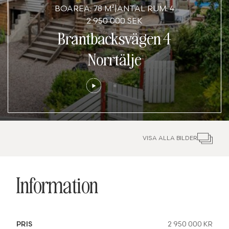
BOAREA: 78 M²
|
ANTAL RUM: 4
2 950 000 SEK
Brantbacksvägen 4
Norrtälje
VISA ALLA BILDER
Information
PRIS
2 950 000 KR