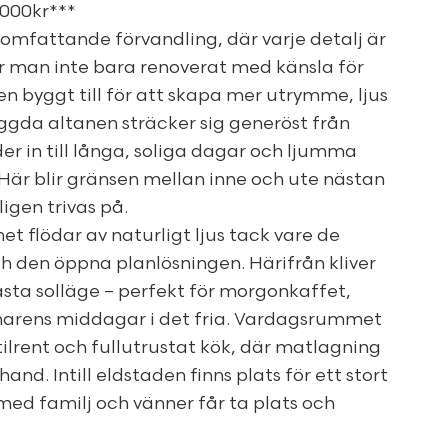
 000kr***
mfattande förvandling, där varje detalj är
 man inte bara renoverat med känsla för
ven byggt till för att skapa mer utrymme, ljus
yggda altanen sträcker sig generöst från
 in till långa, soliga dagar och ljumma
 Här blir gränsen mellan inne och ute nästan
ligen trivas på.
 flödar av naturligt ljus tack vare de
h den öppna planlösningen. Härifrån kliver
ästa solläge – perfekt för morgonkaffet,
marens middagar i det fria. Vardagsrummet
lrent och fullutrustat kök, där matlagning
nd. Intill eldstaden finns plats för ett stort
d familj och vänner får ta plats och