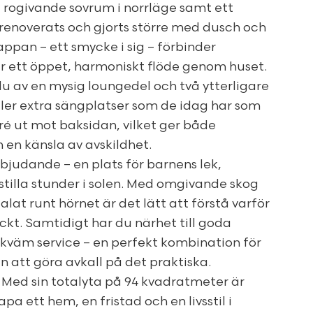
t rogivande sovrum i norrläge samt ett
enoverats och gjorts större med dusch och
ppan – ett smycke i sig – förbinder
 ett öppet, harmoniskt flöde genom huset.
 av en mysig loungedel och två ytterligare
ller extra sängplatser som de idag har som
ré ut mot baksidan, vilket ger både
 en känsla av avskildhet.
bjudande – en plats för barnens lek,
tilla stunder i solen. Med omgivande skog
lat runt hörnet är det lätt att förstå varför
kt. Samtidigt har du närhet till goda
väm service – en perfekt kombination för
 att göra avkall på det praktiska.
– Med sin totalyta på 94 kvadratmeter är
pa ett hem, en fristad och en livsstil i