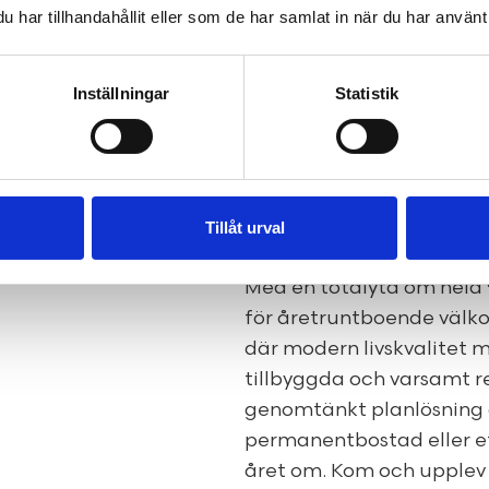
har tillhandahållit eller som de har samlat in när du har använt 
Inställningar
Statistik
Stockkärrsvägen 25 – ett
hjärtat av Smara
Tillåt urval
Med en totalyta om hela
för åretruntboende välko
där modern livskvalitet m
tillbyggda och varsamt r
genomtänkt planlösning 
permanentbostad eller et
året om. Kom och upplev 