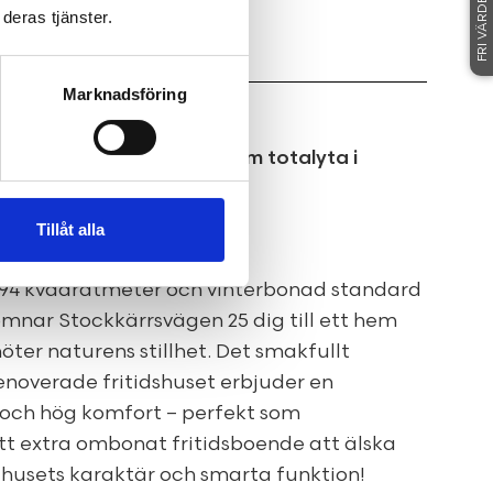
FRI VÄRDERING
deras tjänster.
Marknadsföring
 harmoniskt hem om 94 kvm totalyta i
Tillåt alla
 94 kvadratmeter och vinterbonad standard
mnar Stockkärrsvägen 25 dig till ett hem
öter naturens stillhet. Det smakfullt
enoverade fritidshuset erbjuder en
och hög komfort – perfekt som
t extra ombonat fritidsboende att älska
husets karaktär och smarta funktion!