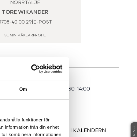
NORRTÄLJE
TORE WIKANDER
0708-40 00 29
|
E-POST
SE MIN MÄKLARPROFIL
:
2026-08-16 - 13:30-14:00
Om
sningen!
andahålla funktioner för
n information från din enhet
G
LÄGG TILL I KALENDERN
 tur kombinera informationen