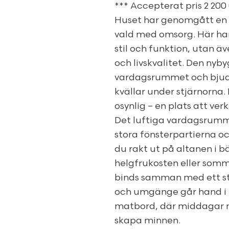
*** Accepterat pris 2 200
Huset har genomgått en o
vald med omsorg. Här har
stil och funktion, utan ä
och livskvalitet. Den nyb
vardagsrummet och bjuder
kvällar under stjärnorna.
osynlig – en plats att verk
Det luftiga vardagsrummet
stora fönsterpartierna oc
du rakt ut på altanen i b
helgfrukosten eller som
binds samman med ett sti
och umgänge går hand i ha
matbord, där middagar me
skapa minnen.