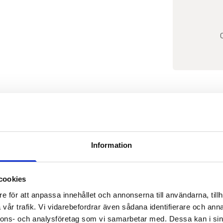
VÄLKOMMEN PÅ VISNING
Information
Vänligen anmäl dig till vi
cookies
e för att anpassa innehållet och annonserna till användarna, tillh
vår trafik. Vi vidarebefordrar även sådana identifierare och anna
ANMÄL TILL VISNIN
nnons- och analysföretag som vi samarbetar med. Dessa kan i sin