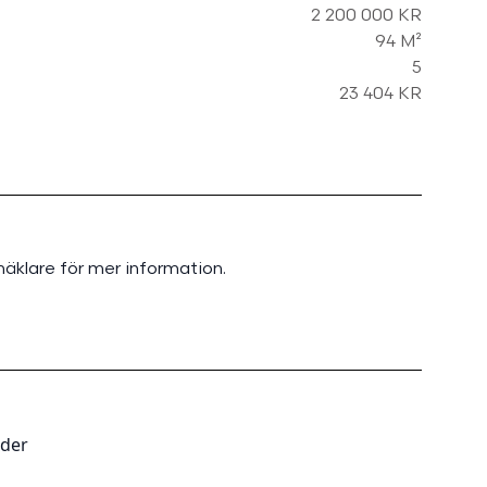
2 200 000 KR
94 M²
5
23 404 KR
äklare för mer information.