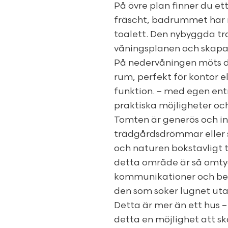
På övre plan finner du et
fräscht, badrummet har r
toalett. Den nybyggda tra
våningsplanen och skapar
På nedervåningen möts du
rum, perfekt för kontor e
funktion. – med egen ent
praktiska möjligheter och
Tomten är generös och in
trädgårdsdrömmar eller s
och naturen bokstavligt ta
detta område är så omtyc
kommunikationer och bek
den som söker lugnet utan
Detta är mer än ett hus 
detta en möjlighet att ska