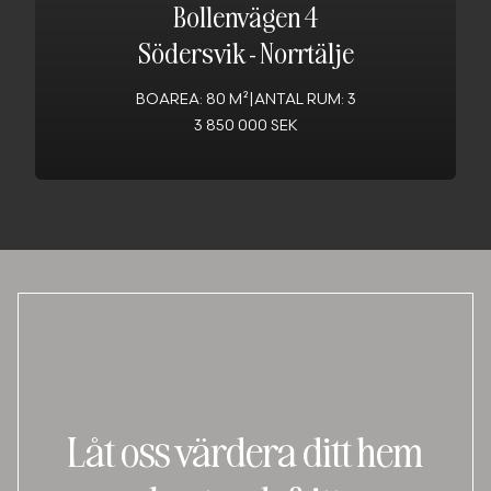
Bollenvägen 4
Södersvik
-
Norrtälje
BOAREA: 80 M²
|
ANTAL RUM: 3
3 850 000 SEK
Låt oss värdera ditt hem