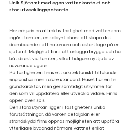
Unik Sjötomt med egen vattenkontakt och
stor utvecklingspotential
Här erbjuds en attraktiv fastighet med vatten som
ingår i tomten, en sällsynt chans att skapa ditt
drömboende i ett naturnära och ostört läge på en
sjötomt. Möjlighet finns att anlägga brygga och ha
båt direkt vid tomten, vilket tidigare nyttjats av
nuvarande ägare.
På fastigheten finns ett arkitektoniskt tilltalande
enplanshus men i äldre standard. Huset har en fin
grundkaraktär, men ger samtidigt utrymme för
den som vill uppdatera eller utveckla vidare. Finns
öppen även spis.
Den stora styrkan ligger i fastighetens unika
förutsättningar, då varken detaljplan eller
strandskydd finns öppnas möjligheten att uppföra
ytterligare byggnad närmare vattnet enligt