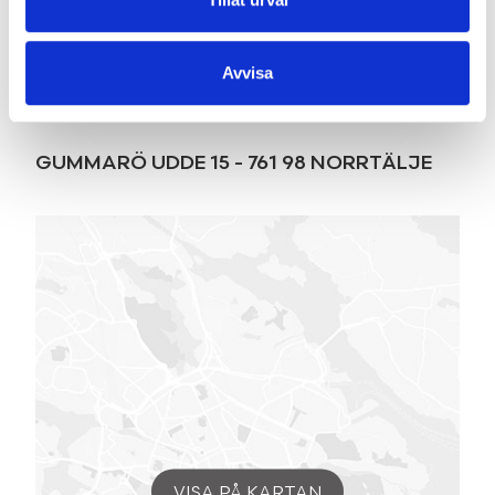
Karta
Avvisa
GUMMARÖ UDDE 15
-
761 98
NORRTÄLJE
VISA PÅ KARTAN