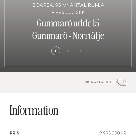
BOAREA: 95 M²
|
ANTAL RUM: 4
9 995 000 SEK
Gummarö udde 15
Gummarö
-
Norrtälje
VISA ALLA BILDER
Information
PRIS
9 995 000 KR