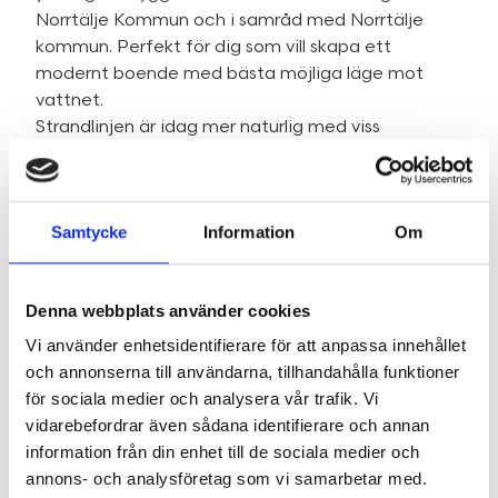
Norrtälje Kommun och i samråd med Norrtälje
kommun. Perfekt för dig som vill skapa ett
modernt boende med bästa möjliga läge mot
vattnet.
Strandlinjen är idag mer naturlig med viss
vegetation, men erbjuder goda möjligheter att
iordningställa exempelvis brygga,
gästhus/huvudhus och badplats efter egna
Samtycke
Information
Om
önskemål. Säljs med friskrivningsklausul.
En fastighet med enorm potential för dig som vill
förverkliga visionen om ett liv vid vattnet.
Denna webbplats använder cookies
Välkommen!
Vi använder enhetsidentifierare för att anpassa innehållet
och annonserna till användarna, tillhandahålla funktioner
Fakta
för sociala medier och analysera vår trafik. Vi
vidarebefordrar även sådana identifierare och annan
information från din enhet till de sociala medier och
annons- och analysföretag som vi samarbetar med.
SE FAKTA