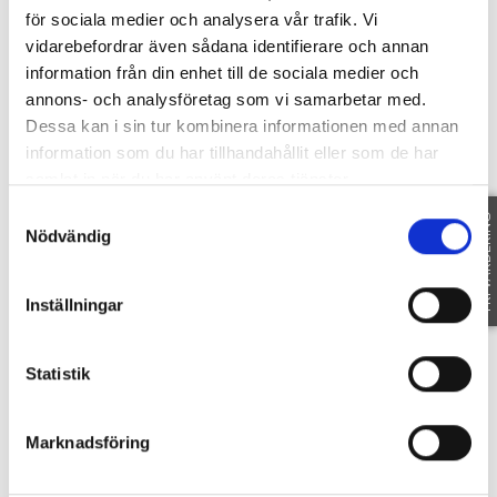
för sociala medier och analysera vår trafik. Vi
vidarebefordrar även sådana identifierare och annan
information från din enhet till de sociala medier och
SE FAKTA
annons- och analysföretag som vi samarbetar med.
Dessa kan i sin tur kombinera informationen med annan
Dokument
information som du har tillhandahållit eller som de har
samlat in när du har använt deras tjänster.
Samtyckesval
FRI VÄRDERING
Nödvändig
DETALJPLAN
Planritning
Inställningar
Statistik
Marknadsföring