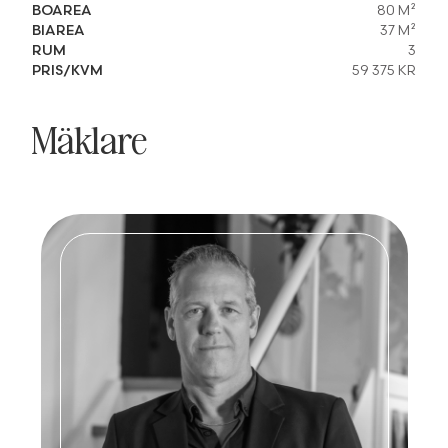
BOAREA
80 M²
BIAREA
37 M²
RUM
3
PRIS/KVM
59 375 KR
Mäklare