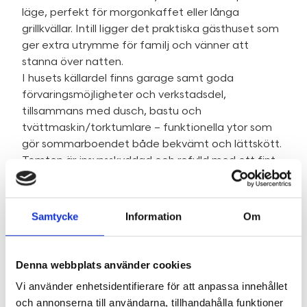
läge, perfekt för morgonkaffet eller långa
grillkvällar. Intill ligger det praktiska gästhuset som
ger extra utrymme för familj och vänner att
stanna över natten.
I husets källardel finns garage samt goda
förvaringsmöjligheter och verkstadsdel,
tillsammans med dusch, bastu och
tvättmaskin/torktumlare – funktionella ytor som
gör sommarboendet både bekvämt och lättskött.
Tomten är insynsskyddad och rofylld med ett fint,
något upphöjt läge som ger utsikt ner mot sundet.
Den sluttar mjukt mot vägen och ramas in av
grönska som skapar en privat och harmonisk
Samtycke
Information
Om
känsla. Här får du ett fritidsboende att längta till
året om.
Denna webbplats använder cookies
Fakta
Vi använder enhetsidentifierare för att anpassa innehållet
och annonserna till användarna, tillhandahålla funktioner