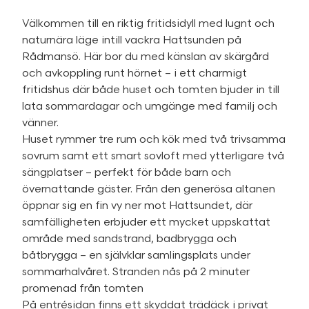
Välkommen till en riktig fritidsidyll med lugnt och
naturnära läge intill vackra Hattsunden på
Rådmansö. Här bor du med känslan av skärgård
och avkoppling runt hörnet – i ett charmigt
fritidshus där både huset och tomten bjuder in till
lata sommardagar och umgänge med familj och
vänner.
Huset rymmer tre rum och kök med två trivsamma
sovrum samt ett smart sovloft med ytterligare två
sängplatser – perfekt för både barn och
övernattande gäster. Från den generösa altanen
öppnar sig en fin vy ner mot Hattsundet, där
samfälligheten erbjuder ett mycket uppskattat
område med sandstrand, badbrygga och
båtbrygga – en självklar samlingsplats under
sommarhalvåret. Stranden nås på 2 minuter
promenad från tomten
På entrésidan finns ett skyddat trädäck i privat