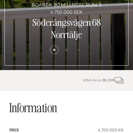
BOAREA: 80 M²
|
ANTAL RUM: 3
4 750 000 SEK
Söderängsvägen 68
Norrtälje
VISA ALLA BILDER
Information
PRIS
4 750 000 KR