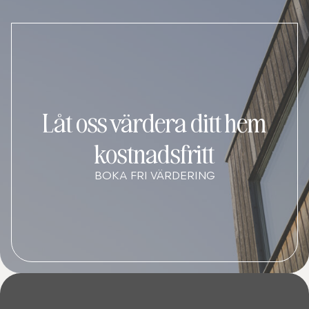
Låt oss värdera ditt hem
kostnadsfritt
BOKA FRI VÄRDERING