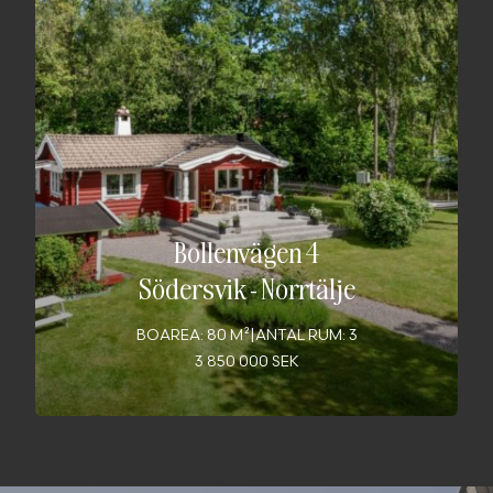
Bollenvägen 4
Södersvik
-
Norrtälje
BOAREA: 80 M²
|
ANTAL RUM: 3
3 850 000 SEK