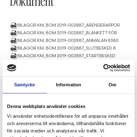
Dokument
BILAGOR KM, BOM 2019-002887_ÄRENDERAPPOR
BILAGOR KM, BOM 2019-002887_BLANKETT FÖR
BILAGOR KM, BOM 2019-002887_ANMÄLAN 8380
BILAGOR KM, BOM 2019-002887_SLUTBESKED 8
BILAGOR KM, BOM 2019-002887_STARTBESKED
BILAGOR KM, BOM 2019-002887_SITUATIONSPL
BILAGOR KM, BOM 2019-002887_PLANRITNINGA
BILAGOR KM, BOM 2019-002887_FASADRITNING
Samtycke
Information
Om
BILAGOR KM, BOM 2019-002887_FASADRITNING
BILAGOR KM, BOM 2019-002887_SEKTIONSRITN
BILAGOR KM, BOM 2019-002887_FASADRITNING
Denna webbplats använder cookies
BILAGOR KM, BOM 2019-002887_FASADRITNING
Vi använder enhetsidentifierare för att anpassa innehållet
BILAGOR KOMMUNEN
och annonserna till användarna, tillhandahålla funktioner
BILAGOR KOMMUNEN, HARG 25.67AVLOPP
för sociala medier och analysera vår trafik. Vi
BILAGOR KOMMUNEN, HARG TILLSTÅND