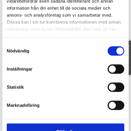
vidarebefordrar även sådana identifierare och annan
BILAGOR KOMMUNEN, DP 21-16
information från din enhet till de sociala medier och
BILAGOR LM, NORRTÄLJE HARG GA_25
annons- och analysföretag som vi samarbetar med.
BILAGOR LM, 0188-84_121
Dessa kan i sin tur kombinera informationen med annan
BILAGOR LM, NORRTÄLJE HARG 25_67
information som du har tillhandahållit eller som de har
BILAGOR LM, NORRTÄLJE HARG GA_14
samlat in när du har använt deras tjänster.
BILAGOR RIKSARKIVET
Samtyckesval
FRI VÄRDERING
Nödvändig
Karta
Inställningar
IVARSUDDEVÄGEN 20
-
760 21
VÄTÖ
Statistik
Marknadsföring