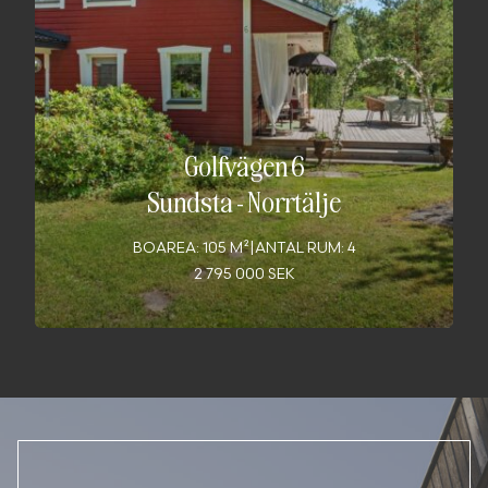
Golfvägen 6
Sundsta
-
Norrtälje
BOAREA: 105 M²
|
ANTAL RUM: 4
2 795 000 SEK