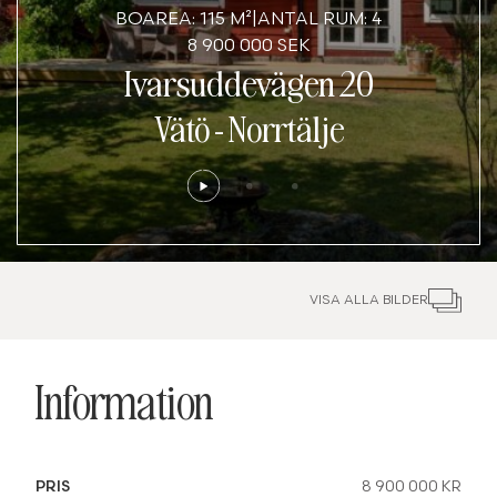
BOAREA: 115 M²
|
ANTAL RUM: 4
8 900 000 SEK
Ivarsuddevägen 20
Vätö
-
Norrtälje
VISA ALLA BILDER
Information
PRIS
8 900 000 KR