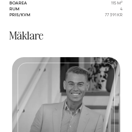
BOAREA
115 M²
RUM
4
PRIS/KVM
77 391 KR
Mäklare