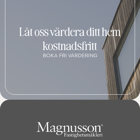
Låt oss värdera ditt hem
kostnadsfritt
BOKA FRI VÄRDERING