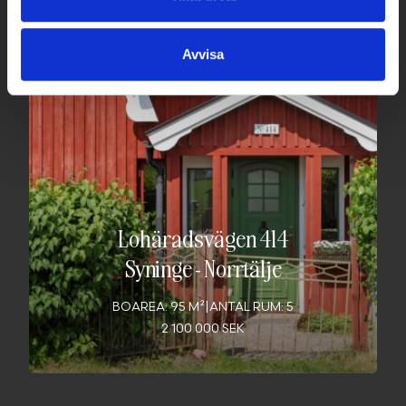
Avvisa
Lohäradsvägen 414
Syninge
-
Norrtälje
BOAREA: 95 M²
|
ANTAL RUM: 5
2 100 000 SEK