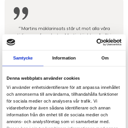
"
Martins mäklarinsats står ut mot alla våra
tidigare erfarenheter. Martin tänkte på allt i
detalj så att vi kunde fokusera på annat och
kommunicerade med oss i varje steg i
processen. Kombinationen av snabb respons
Samtycke
Information
Om
och noggrannhet är ovanlig; till det ett
genuint fint bemötande. Vi har känt oss
exceptionellt omhändertagna och önskar ge
Denna webbplats använder cookies
Martin våra varmaste rekommendationer.
"
Vi använder enhetsidentifierare för att anpassa innehållet
och annonserna till användarna, tillhandahålla funktioner
2026-04-11
för sociala medier och analysera vår trafik. Vi
vidarebefordrar även sådana identifierare och annan
information från din enhet till de sociala medier och
annons- och analysföretag som vi samarbetar med.