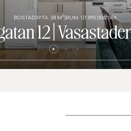
BOSTADSYTA: 28 M²
|
RUM: 1
|
1 395 000 SEK
atan 12
|
Vasastade