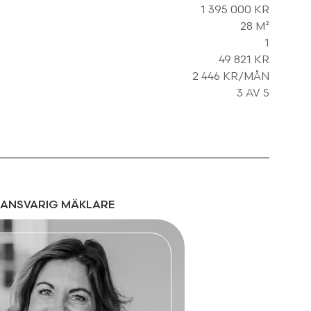
1 395 000 KR
28 M²
1
49 821 KR
2 446 KR/MÅN
3 AV 5
ANSVARIG MÄKLARE