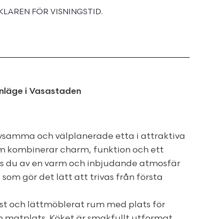
LAREN FÖR VISNINGSTID.
nläge i Vasastaden
vsamma och välplanerade etta i attraktiva
m kombinerar charm, funktion och ett
ts du av en varm och inbjudande atmosfär
om gör det lätt att trivas från första
ust och lättmöblerat rum med plats för
 matplats. Köket är smakfullt utformat