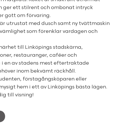
 ger ett stilrent och ombonat intryck
r gott om förvaring.
r utrustat med dusch samt ny tvättmaskin
kvämlighet som förenklar vardagen och
ärhet till Linköpings stadskärna,
oner, restauranger, caféer och
i en av stadens mest eftertraktade
ehöver inom bekvämt räckhåll.
tudenten, förstagångsköparen eller
mysigt hem i ett av Linköpings bästa lägen.
 till visning!