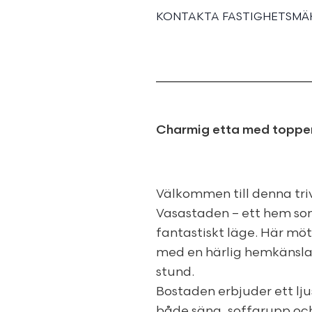
KONTAKTA FASTIGHETSMÄK
Charmig etta med toppe
Välkommen till denna tri
Vasastaden – ett hem so
fantastiskt läge. Här mö
med en härlig hemkänsla s
stund.
Bostaden erbjuder ett lj
både säng, soffgrupp och