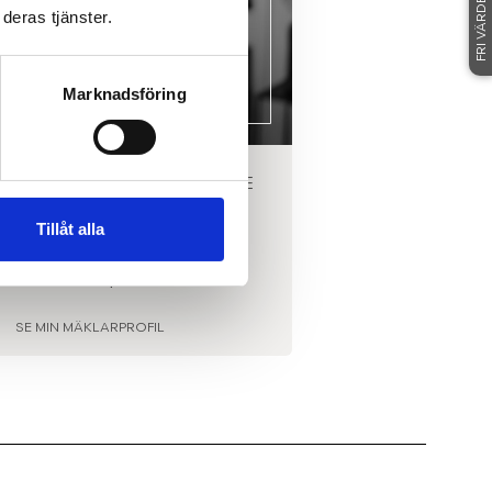
FRI VÄRDERING
deras tjänster.
Marknadsföring
RERAD FASTIGHETSMÄKLARE
LINKÖPING
Tillåt alla
OBIN PARNEBRANT
0769-26 15 18
|
E-POST
SE MIN MÄKLARPROFIL