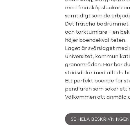
med fina skåpsluckor som
samtidigt som de erbjude
Det fräscha badrummet ä
och torktumlare – en be
höjer boendekvaliteten.
Läget är svårslaget med n
universitet, kommunikati
grönområden. Här bor du 
stadsdelar med allt du b
Ett perfekt boende för s
pendlaren som söker ett 
Välkommen att anmäla dig
SE HELA BESKRIVNINGEN