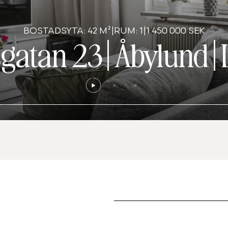
BOSTADSYTA: 42 M²
|
RUM: 1
|
1 450 000 SEK
gatan 23
|
Åbylund
|