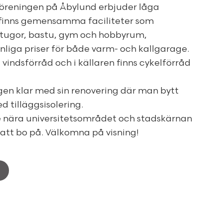
föreningen på Åbylund erbjuder låga
finns gemensamma faciliteter som
stugor, bastu, gym och hobbyrum,
nliga priser för både varm- och kallgarage.
t vindsförråd och i källaren finns cykelförråd
gen klar med sin renovering där man bytt
d tilläggsisolering.
nära universitetsområdet och stadskärnan
 att bo på. Välkomna på visning!