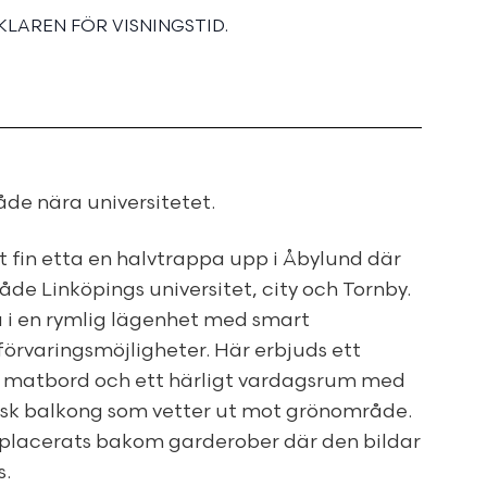
LAREN FÖR VISNINGSTID.
åde nära universitetet.
 fin etta en halvtrappa upp i Åbylund där
åde Linköpings universitet, city och Tornby.
du i en rymlig lägenhet med smart
förvaringsmöjligheter. Här erbjuds ett
r matbord och ett härligt vardagsrum med
ansk balkong som vetter ut mot grönområde.
 placerats bakom garderober där den bildar
s.