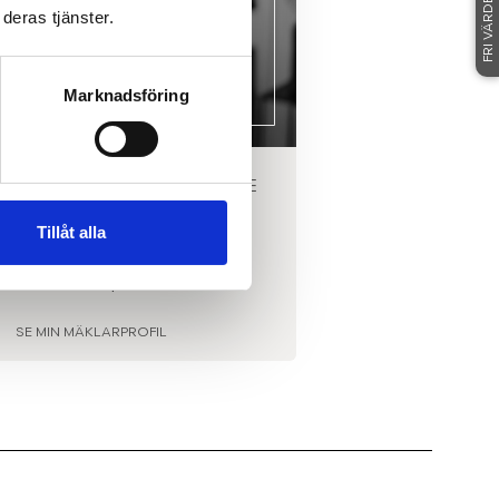
FRI VÄRDERING
deras tjänster.
Marknadsföring
RERAD FASTIGHETSMÄKLARE
LINKÖPING
Tillåt alla
OBIN PARNEBRANT
0769-26 15 18
|
E-POST
SE MIN MÄKLARPROFIL