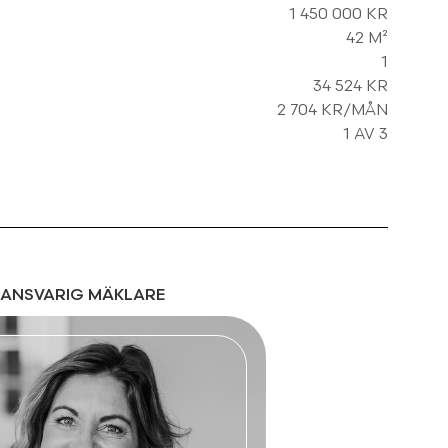
1 450 000 KR
42 M²
1
34 524 KR
2 704 KR/MÅN
1 AV 3
ANSVARIG MÄKLARE