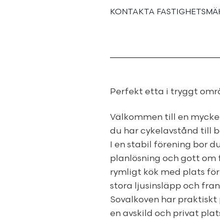
KONTAKTA FASTIGHETSMÄK
Perfekt etta i tryggt omr
Välkommen till en mycket
du har cykelavstånd till b
I en stabil förening bor 
planlösning och gott om 
rymligt kök med plats fö
stora ljusinsläpp och fr
Sovalkoven har praktiskt
en avskild och privat plat