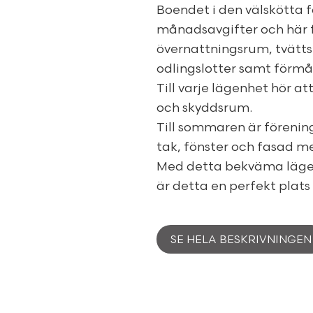
Boendet i den välskötta 
månadsavgifter och här 
övernattningsrum, tvätt
odlingslotter samt förmå
Till varje lägenhet hör at
och skyddsrum.
Till sommaren är förenin
tak, fönster och fasad me
Med detta bekväma läge 
är detta en perfekt plats
SE HELA BESKRIVNINGEN