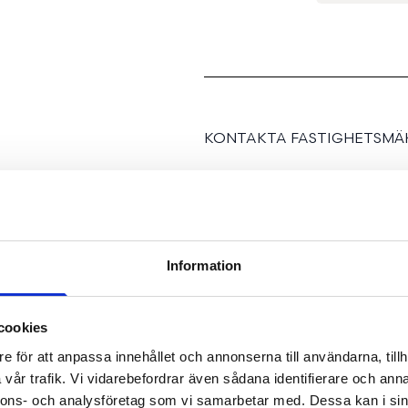
KONTAKTA FASTIGHETSMÄK
Information
Förverkliga din dröm och 
cookies
den!
e för att anpassa innehållet och annonserna till användarna, tillh
RAW Vallastaden är ett un
vår trafik. Vi vidarebefordrar även sådana identifierare och anna
varierande storlekar där
nnons- och analysföretag som vi samarbetar med. Dessa kan i sin