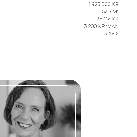
1 925 000 KR
53.3 M²
36 116 KR
3 200 KR/MÅN
3 AV 5