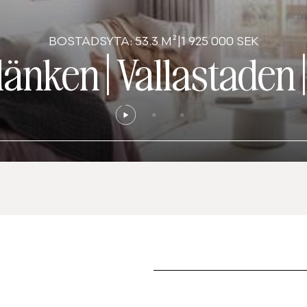
BOSTADSYTA: 53.3 M²
|
1 925 000 SEK
länken
|
Vallastaden