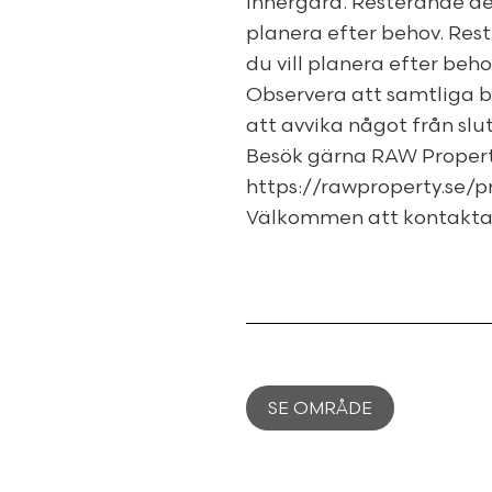
innergård. Resterande del 
planera efter behov. Rest
du vill planera efter beho
Observera att samtliga b
att avvika något från slu
Besök gärna RAW Propert
https://rawproperty.se/p
Välkommen att kontakta 
SE OMRÅDE