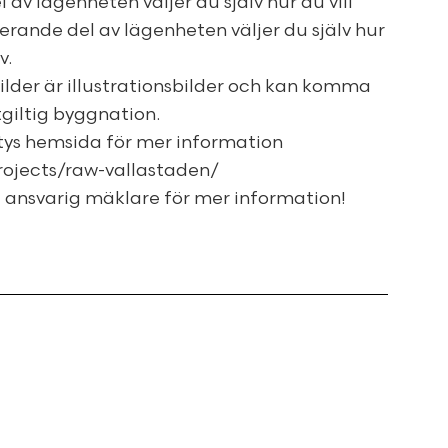
av lägenheten väljer du själv hur du vill
erande del av lägenheten väljer du själv hur
v.
ilder är illustrationsbilder och kan komma
tgiltig byggnation.
ys hemsida för mer information
rojects/raw-vallastaden/
ansvarig mäklare för mer information!