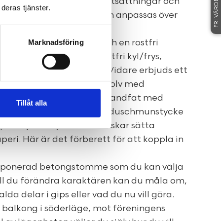
FRI VÄRDERING
itionsnivå utifrån sina förutsättningar och
deras tjänster.
t hållbart boende som kan anpassas över
 livssituationer.
Marknadsföring
kök med vita stommar och en rostfri
ning i köket består av rostfri kyl/frys,
amt diskho med blandare. Vidare erbjuds ett
l på väggar och klinkergolv med
 utrustat med wc-stol, handfat med
Tillåt alla
sch med kompletterande duschmunstycke
are själv väljer om du önskar sätta
peri. Här är det förberett för att koppla in
exponerad betongstomme som du kan välja
Vill du förändra karaktären kan du måla om,
valda delar i gips eller vad du nu vill göra.
 balkong i söderläge, mot föreningens