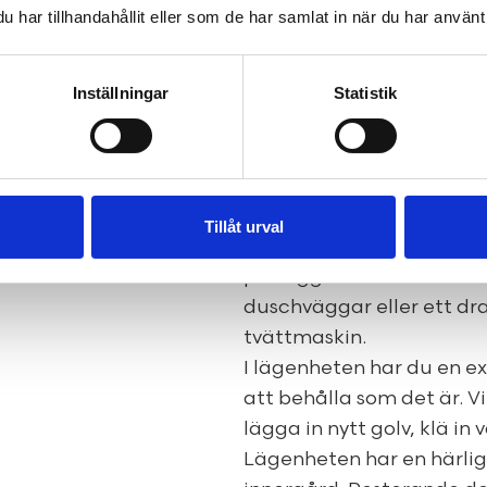
ytskikt, interiör och amb
har tillhandahållit eller som de har samlat in när du har använt 
önskemål. Här erbjuds et
tid och genom förändrade
Inställningar
Statistik
Lägenheten erbjuder ett 
bänkskiva. Maskinell utrus
spishäll, ugn och fläkt s
fräscht badrum med kake
golvvärme. Badrummet är
Tillåt urval
spegel ovan samt takdu
på väggen där du som köp
duschväggar eller ett dra
tvättmaskin.
I lägenheten har du en 
att behålla som det är. 
lägga in nytt golv, klä in 
Lägenheten har en härlig