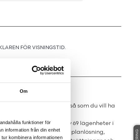
LAREN FÖR VISNINGSTID.
Om
bygg din lägenhet precis så som du vill ha
andahålla funktioner för
ikt projekt som består av 69 lägenheter i
n information från din enhet
 de boende får bestämma planlösning,
 tur kombinera informationen