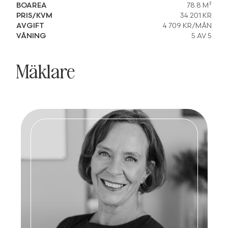
BOAREA
78.8 M²
PRIS/KVM
34 201 KR
AVGIFT
4 709 KR/MÅN
VÅNING
5 AV 5
Mäklare