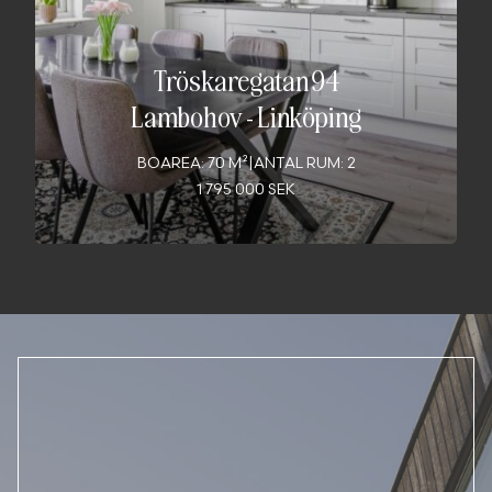
Tröskaregatan 94
Lambohov
-
Linköping
BOAREA: 70 M²
|
ANTAL RUM: 2
1 795 000 SEK