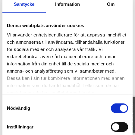
Fakta
Samtycke
Information
Om
Denna webbplats använder cookies
SE FAKTA
Vi använder enhetsidentifierare för att anpassa innehållet
och annonserna till användarna, tillhandahålla funktioner
för sociala medier och analysera vår trafik. Vi
Föreningen
vidarebefordrar även sådana identifierare och annan
information från din enhet till de sociala medier och
annons- och analysföretag som vi samarbetar med.
Dessa kan i sin tur kombinera informationen med annan
SE INFORMATION
information som du har tillhandahållit eller som de har
samlat in när du har använt deras tjänster.
Planritning
Samtyckesval
FRI VÄRDERING
Nödvändig
Inställningar