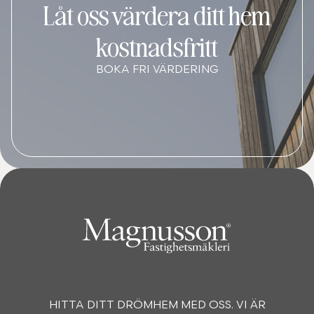
Låt oss värdera ditt hem
kostnadsfritt
BOKA FRI VÄRDERING
HITTA DITT DRÖMHEM MED OSS. VI ÄR