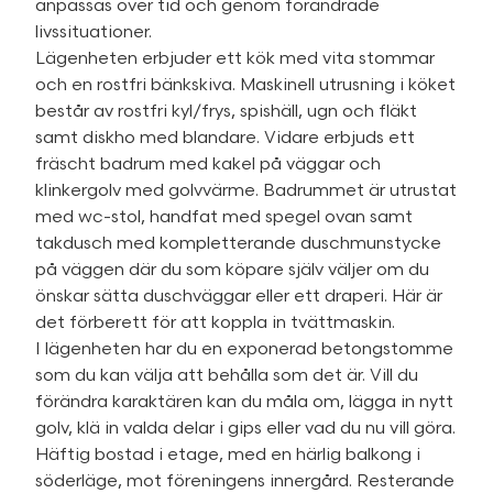
anpassas över tid och genom förändrade
livssituationer.
Lägenheten erbjuder ett kök med vita stommar
och en rostfri bänkskiva. Maskinell utrusning i köket
består av rostfri kyl/frys, spishäll, ugn och fläkt
samt diskho med blandare. Vidare erbjuds ett
fräscht badrum med kakel på väggar och
klinkergolv med golvvärme. Badrummet är utrustat
med wc-stol, handfat med spegel ovan samt
takdusch med kompletterande duschmunstycke
på väggen där du som köpare själv väljer om du
önskar sätta duschväggar eller ett draperi. Här är
det förberett för att koppla in tvättmaskin.
I lägenheten har du en exponerad betongstomme
som du kan välja att behålla som det är. Vill du
förändra karaktären kan du måla om, lägga in nytt
golv, klä in valda delar i gips eller vad du nu vill göra.
Häftig bostad i etage, med en härlig balkong i
söderläge, mot föreningens innergård. Resterande