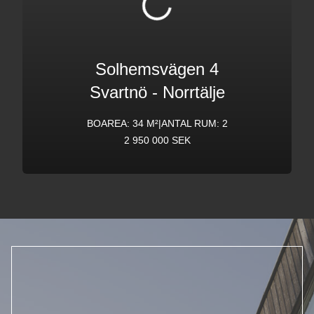
Solhemsvägen 4
Svartnö
-
Norrtälje
BOAREA: 34 M²
|
ANTAL RUM: 2
2 950 000 SEK