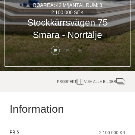
BOAREA: 42 M²
|
ANTAL RUM: 3
2 100 000 SEK
Stockkärrsvägen 75
Smara
-
Norrtälje
PROSPEKT
VISA ALLA BILDER
Information
PRIS
2 100 000 KR