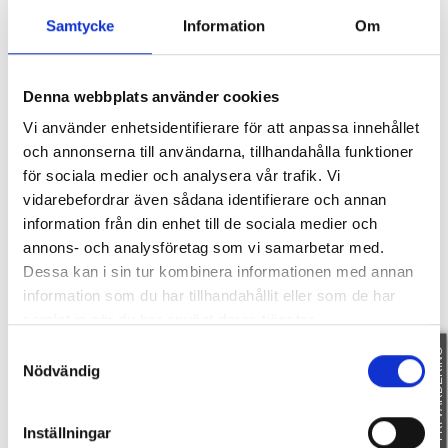
Samtycke
Information
Om
Fakta
Denna webbplats använder cookies
Vi använder enhetsidentifierare för att anpassa innehållet
och annonserna till användarna, tillhandahålla funktioner
SE FAKTA
för sociala medier och analysera vår trafik. Vi
vidarebefordrar även sådana identifierare och annan
Dokument
information från din enhet till de sociala medier och
annons- och analysföretag som vi samarbetar med.
Dessa kan i sin tur kombinera informationen med annan
information som du har tillhandahållit eller som de har
529720 (1)
samlat in när du har använt deras tjänster.
SMARA 1.257AVLOPP
Samtyckesval
FRI VÄRDERING
DP 08-06
Nödvändig
BESIKTNINGSPROTOKOLL STOCKKÄRRSVÄGEN 75
Inställningar