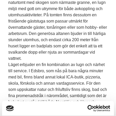
naturtomt med skogen som närmaste granne, en lugn
miljö med gott om utrymme för både avkoppling och
utomhusaktiviteter. På tomten finns dessutom en
fristående gäststuga som passar utmärkt för
övernattande gäster, tonåringen eller som hobby- eller
arbetsrum. Den generösa altanen bjuder in till härliga
stunder utomhus, och endast cirka 200 meter från
huset ligger en badplats som gör det enkelt att ta ett
svalkande dopp eller njuta av sommardagar vid
vattnet.
Läget erbjuder en fin kombination av lugn och närhet
till service. I Edsbro, som nås på bara några minuter
med bil, finns bland annat lokal ICA-butik, pizzeria,
skola, förskola och annan vardagsservice. För den
som uppskattar natur och friluftsliv finns skog, bad och
fina promenadstråk i närområdet, samtidigt som det är
bekvämt avstånd till både Norrtälje och Uppsala.
Kommande försäljning, kontakta ansvarig mäklare för
mer info.