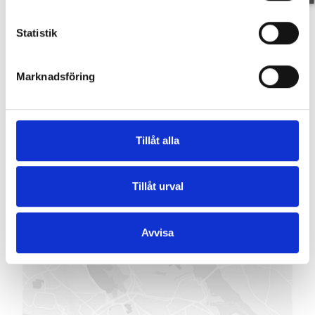
Planritning
Statistik
Marknadsföring
Karta
Tillåt alla
STOCKKÄRRSVÄGEN 75
-
762 97
EDSBRO
Tillåt urval
Avvisa