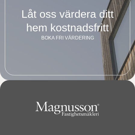
Låt oss värdera ditt
hem kostnadsfritt
BOKA FRI VÄRDERING