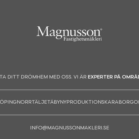
TA DITT DRÖMHEM MED OSS. VI ÄR
EXPERTER PÅ OMRÅ
KÖPING
NORRTÄLJE
TÄBY
NYPRODUKTION
SKARABORG
O
INFO@MAGNUSSONMAKLERI.SE