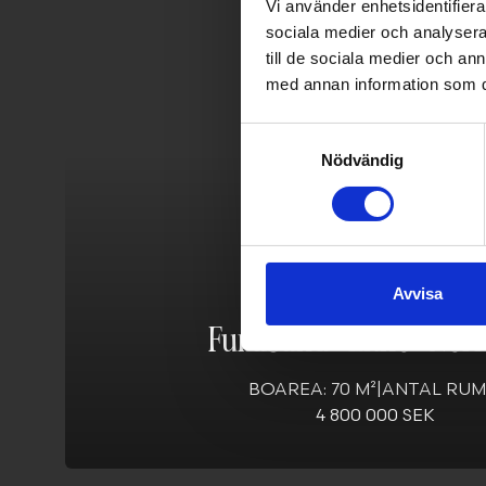
Vi använder enhetsidentifierar
sociala medier och analysera 
till de sociala medier och a
med annan information som du 
Samtyckesval
Nödvändig
Eknö bryggväg 10
Avvisa
Furusund - Eknö
-
Norr
BOAREA: 70 M²
|
ANTAL RUM:
4 800 000 SEK