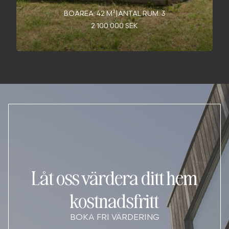
BOAREA: 42 M²
|
ANTAL RUM: 3
2 100 000 SEK
Låt oss värdera ditt hem
kostnadsfritt
BOKA FRI VÄRDERING