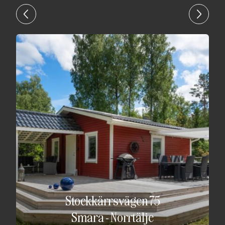
Stockkärrsvägen 75
Smara
-
Norrtälje