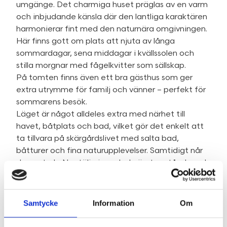
umgänge. Det charmiga huset präglas av en varm
och inbjudande känsla där den lantliga karaktären
harmonierar fint med den naturnära omgivningen.
Här finns gott om plats att njuta av långa
sommardagar, sena middagar i kvällssolen och
stilla morgnar med fågelkvitter som sällskap.
På tomten finns även ett bra gästhus som ger
extra utrymme för familj och vänner – perfekt för
sommarens besök.
Läget är något alldeles extra med närhet till
havet, båtplats och bad, vilket gör det enkelt att
ta tillvara på skärgårdslivet med salta bad,
båtturer och fina naturupplevelser. Samtidigt når
du centrala Norrtälje inom bekvämt avstånd med
sitt breda utbud av restauranger, caféer, service
och charmiga småstadskänsla.
Ett rofyllt skärgårdsboende med genuin charm,
Samtycke
Information
Om
fina vyer och närhet till både natur och hav –
varmt välkommen till Svartnö!