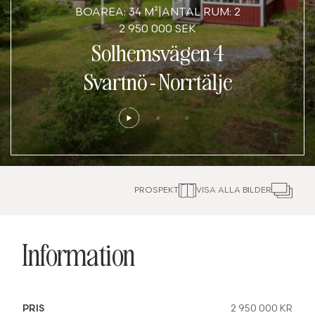
BOAREA: 34 M²
|
ANTAL RUM: 2
2 950 000 SEK
Solhemsvägen 4
Svartnö
-
Norrtälje
PROSPEKT
VISA ALLA BILDER
Information
PRIS
2 950 000 KR