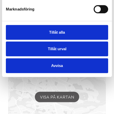
Karta
Marknadsföring
SOLHEMSVÄGEN 4
-
760 19
FURUSUND
Tillåt alla
Tillåt urval
Avvisa
VISA PÅ KARTAN