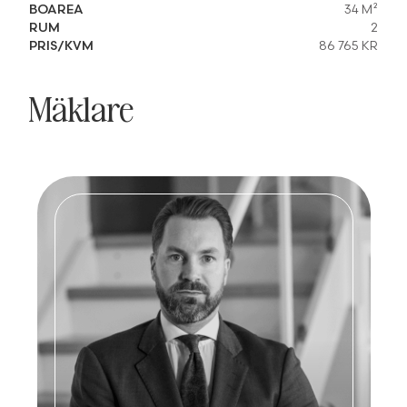
BOAREA
34 M²
RUM
2
PRIS/KVM
86 765 KR
Mäklare