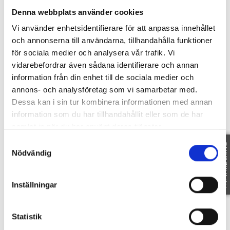
Denna webbplats använder cookies
Fakta
Vi använder enhetsidentifierare för att anpassa innehållet
och annonserna till användarna, tillhandahålla funktioner
för sociala medier och analysera vår trafik. Vi
vidarebefordrar även sådana identifierare och annan
information från din enhet till de sociala medier och
SE FAKTA
annons- och analysföretag som vi samarbetar med.
Dessa kan i sin tur kombinera informationen med annan
Dokument
information som du har tillhandahållit eller som de har
samlat in när du har använt deras tjänster.
Samtyckesval
FRI VÄRDERING
Nödvändig
BESIKTNINGSPROTOKOLL SOLHEMSVÄGEN 4
INFOBLAD: UNDERSÖKNINGSPLIKT
SVARTNÖ 3.21 AVLOPP
Inställningar
FRÅGELISTA
Statistik