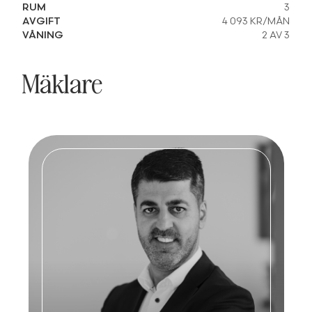
RUM
3
AVGIFT
4 093 KR/MÅN
VÅNING
2 AV 3
Mäklare