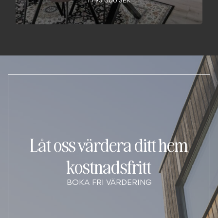
1 795 000 SEK
Låt oss värdera ditt hem
kostnadsfritt
BOKA FRI VÄRDERING