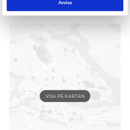
Avvisa
OPPHEMSGATAN 6
-
582 37
LINKÖPING
VISA PÅ KARTAN