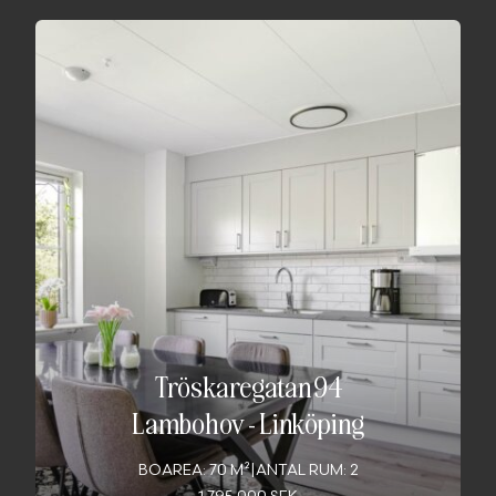
Tröskaregatan 94
Lambohov
-
Linköping
BOAREA: 70 M²
|
ANTAL RUM: 2