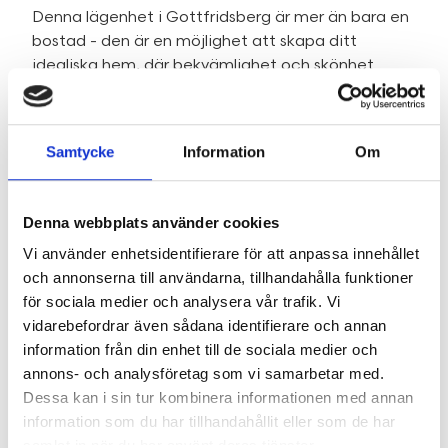
Denna lägenhet i Gottfridsberg är mer än bara en
bostad - den är en möjlighet att skapa ditt
idealiska hem, där bekvämlighet och skönhet
förenas i en perfekt harmoni. Välkommen till din
nya oas där du kan trivas och njuta av allt som livet
har att erbjuda!
Samtycke
Information
Om
Föreningen är stabil och erbjuder faciliteter som
övernattningsrum, samlingslokal, gym och grönytor
med grillplats.
Denna webbplats använder cookies
Här bor ni med gångavstånd till universitetet,
Vi använder enhetsidentifierare för att anpassa innehållet
Gamla Linköping, Ryds motionscentrum, Valla
och annonserna till användarna, tillhandahålla funktioner
fritidsområde, Domkyrkan, Stadsbiblioteket och
för sociala medier och analysera vår trafik. Vi
centrum med hela dess utbud av nöje, kultur,
vidarebefordrar även sådana identifierare och annan
shopping, affärer, restauranger och citypuls.
information från din enhet till de sociala medier och
annons- och analysföretag som vi samarbetar med.
Dessa kan i sin tur kombinera informationen med annan
SE HELA BESKRIVNINGEN
information som du har tillhandahållit eller som de har
samlat in när du har använt deras tjänster.