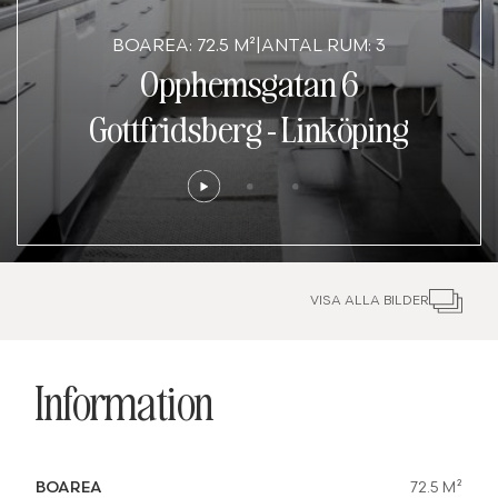
BOAREA: 72.5 M²
|
ANTAL RUM: 3
Opphemsgatan 6
Gottfridsberg
-
Linköping
VISA ALLA BILDER
Information
BOAREA
72.5 M²