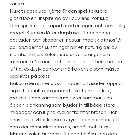
känsla.
Husets absoluta hjärta är den spektakulära
glaskupolen, inspirerad av Louvrens ikoniska
formspråk men skapad med en egen och personlig
prägel. Kupolen låter dagsljuset flöda genom
bostaden och skapar en nästan magisk atmosfär
där årstidernas skiftningar blir en naturlig del av
inomhusmiljön. Solens strålar vandrar genom
rummen från morgon till kväll och ger hemmet en
luftig, exklusiv och konstnärlig känsla som måste
upplevas på plats.
Bakom den stilrena och moderna fasaden öppnar
sig ett socialt och genomtänkt hem där kök,
matplats och vardagsrum flyter samman i en
öppen planlösning som bjuder in till både stora
middagar och lugna kvällar framför brasan. Här
finns en självklar känsla av rymd och harmoni, ett
hem där människor samlas, umgås och trivs.
Materialvalen är smakfulla och tidlösa, och den