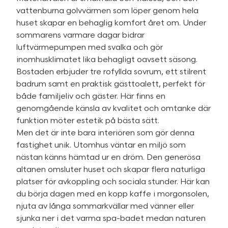
vattenburna golvvärmen som löper genom hela
huset skapar en behaglig komfort året om. Under
sommarens varmare dagar bidrar
luftvärmepumpen med svalka och gör
inomhusklimatet lika behagligt oavsett säsong.
Bostaden erbjuder tre rofyllda sovrum, ett stilrent
badrum samt en praktisk gästtoalett, perfekt för
både familjeliv och gäster. Här finns en
genomgående känsla av kvalitet och omtanke där
funktion möter estetik på bästa sätt.
Men det är inte bara interiören som gör denna
fastighet unik. Utomhus väntar en miljö som
nästan känns hämtad ur en dröm. Den generösa
altanen omsluter huset och skapar flera naturliga
platser för avkoppling och sociala stunder. Här kan
du börja dagen med en kopp kaffe i morgonsolen,
njuta av långa sommarkvällar med vänner eller
sjunka ner i det varma spa-badet medan naturen