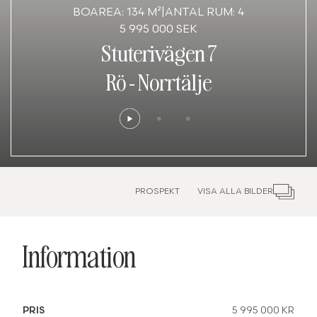
BOAREA: 134 M²
|
ANTAL RUM: 4
5 995 000 SEK
Stuterivägen 7
Rö
-
Norrtälje
PROSPEKT
VISA ALLA BILDER
Information
PRIS
5 995 000 KR