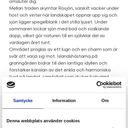
omsluter dig.
Mellan träden skymtar Rösjön, särskilt vacker under
höst och vinter när landskapet öppnar upp sig och
sjön ligger spegelblank i det stilla ljuset. Under
sommaren lockar sjön med bad och svalkande
dopp, vilket gör naturen till en självklar del av
vardagen året runt.
Området präglas av ett lugn och en charm som är
svår att värja sig mot. Islandshästarna på
granngården bidrar till den lantliga idyllen och
förstärker känslan av det enkla och harmoniska
livet på landet, samtidigt som du har bekvämt
pendlingsavstånd till både Norrtälje och
Stockholm för arbete, studier eller nöjen.
Fastigheten erbjuder dessutom något mycket
Samtycke
Information
Om
ovanligt, två charmiga småhus från början av
1900-talet med vackra äldre detaljer och genuin
karaktär. Det ena används idag som ateljé och
Denna webbplats använder cookies
passar perfekt för dig med kreativa intressen,