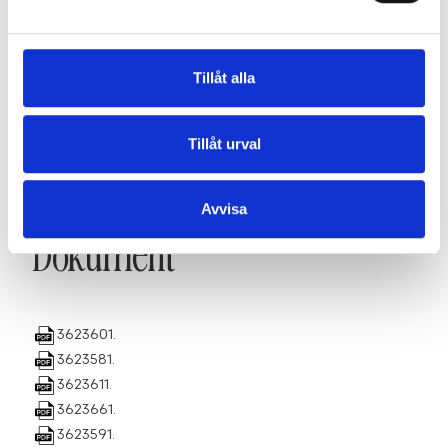
förra.
Fakta
Tillåt alla
Tillåt urval
SE FAKTA
Avvisa
Dokument
3623601.
3623581.
3623611.
3623661.
3623591.