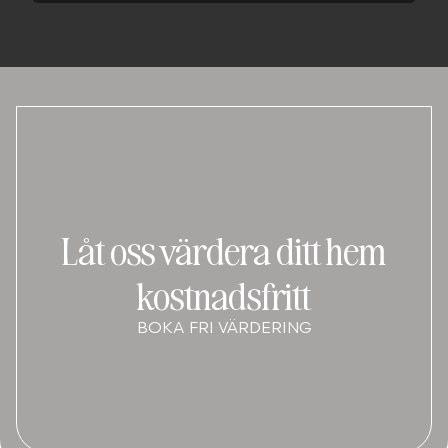
Låt oss värdera ditt hem
kostnadsfritt
BOKA FRI VÄRDERING