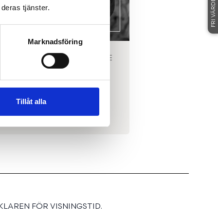
FRI VÄRDERING
deras tjänster.
Marknadsföring
RERAD FASTIGHETSMÄKLARE
NORRTÄLJE
TORE WIKANDER
Tillåt alla
0708-40 00 29
|
E-POST
SE MIN MÄKLARPROFIL
LAREN FÖR VISNINGSTID.