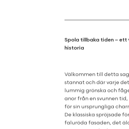
Spola tillbaka tiden – et
historia
Välkommen till detta sago
stannat och där varje de
lummig grönska och fåge
anor från en svunnen tid
för sin ursprungliga char
De klassiska spröjsade f
faluröda fasaden, det äld