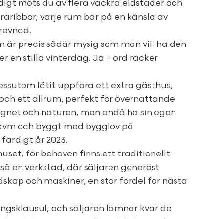
digt möts du av flera vackra eldstäder och
räribbor, varje rum bär på en känsla av
revnad.
om är precis sådär mysig som man vill ha den
r en stilla vinterdag. Ja – ord räcker
essutom låtit uppföra ett extra gästhus,
och ett allrum, perfekt för övernattande
 lugnet och naturen, men ändå ha sin egen
0 kvm och byggt med bygglov på
ärdigt år 2023.
huset, för behoven finns ett traditionellt
så en verkstad, där säljaren generöst
skap och maskiner, en stor fördel för nästa
ningsklausul, och säljaren lämnar kvar de