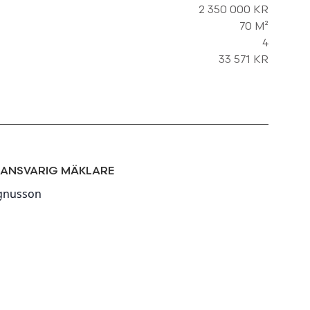
2 350 000 KR
70 M²
4
33 571 KR
ANSVARIG MÄKLARE