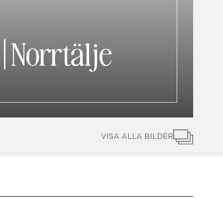
|
Norrtälje
VISA ALLA BILDER