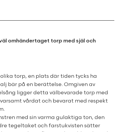
t väl omhändertaget torp med själ och
lika torp, en plats där tiden tycks ha
talj bär på en berättelse. Omgiven av
lsång ligger detta välbevarade torp med
, varsamt vårdat och bevarat med respekt
m.
önstren med sin varma gulaktiga ton, den
re tegeltaket och farstukvisten sätter