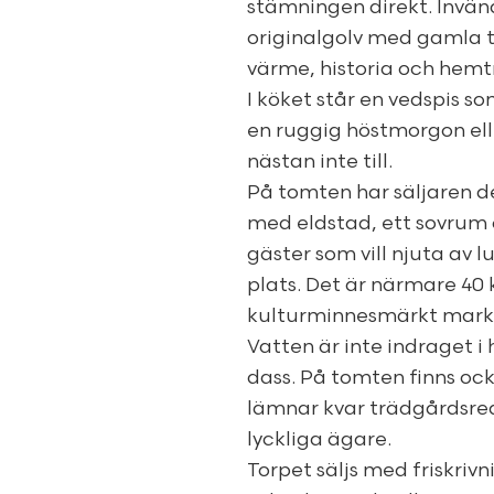
stämningen direkt. Invän
originalgolv med gamla t
värme, historia och hemt
I köket står en vedspis s
en ruggig höstmorgon elle
nästan inte till.
På tomten har säljaren d
med eldstad, ett sovrum 
gäster som vill njuta av
plats. Det är närmare 4
kulturminnesmärkt mark f
Vatten är inte indraget i 
dass. På tomten finns ock
lämnar kvar trädgårdsred
lyckliga ägare.
Torpet säljs med friskriv