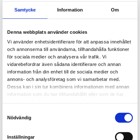
1924
Samtycke
Information
Om
Kommentar till byggnadsår:
Ombyggt 1975
Denna webbplats använder cookies
Fasad:
Vi använder enhetsidentifierare för att anpassa innehållet
Trä
och annonserna till användarna, tillhandahålla funktioner
Stomme:
för sociala medier och analysera vår trafik. Vi
vidarebefordrar även sådana identifierare och annan
Trä
information från din enhet till de sociala medier och
Fönster:
annons- och analysföretag som vi samarbetar med.
Dessa kan i sin tur kombinera informationen med annan
3-glas
information som du har tillhandahållit eller som de har
Utvändigt plåtarbete:
samlat in när du har använt deras tjänster.
Plåt
Samtyckesval
Nödvändig
Tak:
Plåt
Inställningar