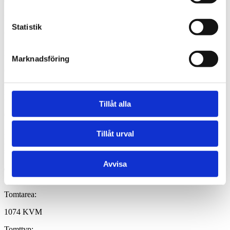
Grundläggning:
Platta och torpargrund
Statistik
Uppvärmning:
Luftvatten, direkt el och eldstad.
Marknadsföring
Övrigt om byggnaden:
Löpande genom åren!
Mycket från 2010.
Tillåt alla
Övriga byggnader:
Förrådsbod finns samt separat gästrum som utgör ca. 12 kvm.
Tillåt urval
Lusthus finns uppfört på innergården. Garage med platta på mark
samt carport.
Avvisa
Tomt
Tomtarea:
1074 KVM
Tomttyp: