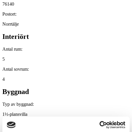
76140
Postort:
Norrtälje
Interiört
Antal rum:
5
Antal sovrum:
4
Byggnad
Typ av byggnad:
1½-plansvilla
Byggnadsår: