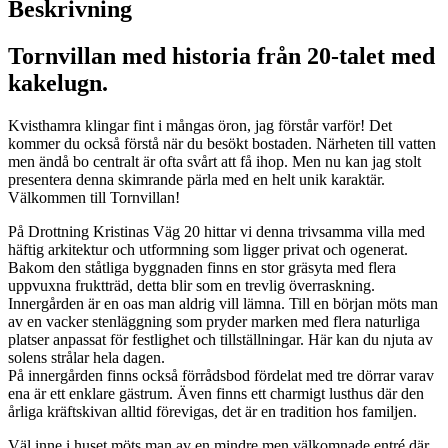
Beskrivning
Tornvillan med historia från 20-talet med
kakelugn.
Kvisthamra klingar fint i mångas öron, jag förstår varför! Det
kommer du också förstå när du besökt bostaden. Närheten till vatten
men ändå bo centralt är ofta svårt att få ihop. Men nu kan jag stolt
presentera denna skimrande pärla med en helt unik karaktär.
Välkommen till Tornvillan!
På Drottning Kristinas Väg 20 hittar vi denna trivsamma villa med
häftig arkitektur och utformning som ligger privat och ogenerat.
Bakom den ståtliga byggnaden finns en stor gräsyta med flera
uppvuxna fruktträd, detta blir som en trevlig överraskning.
Innergården är en oas man aldrig vill lämna. Till en början möts man
av en vacker stenläggning som pryder marken med flera naturliga
platser anpassat för festlighet och tillställningar. Här kan du njuta av
solens strålar hela dagen.
På innergården finns också förrådsbod fördelat med tre dörrar varav
ena är ett enklare gästrum. Även finns ett charmigt lusthus där den
årliga kräftskivan alltid förevigas, det är en tradition hos familjen.
Väl inne i huset möts man av en mindre men välkomnade entré där