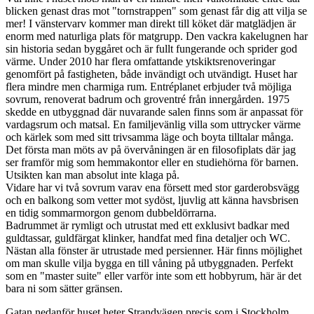
blicken genast dras mot "tornstrappen" som genast får dig att vilja se
mer! I vänstervarv kommer man direkt till köket där matglädjen är
enorm med naturliga plats för matgrupp. Den vackra kakelugnen har
sin historia sedan byggåret och är fullt fungerande och sprider god
värme. Under 2010 har flera omfattande ytskiktsrenoveringar
genomfört på fastigheten, både invändigt och utvändigt. Huset har
flera mindre men charmiga rum. Entréplanet erbjuder två möjliga
sovrum, renoverat badrum och groventré från innergården. 1975
skedde en utbyggnad där nuvarande salen finns som är anpassat för
vardagsrum och matsal. En familjevänlig villa som uttrycker värme
och kärlek som med sitt trivsamma läge och boyta tilltalar många.
Det första man möts av på övervåningen är en filosofiplats där jag
ser framför mig som hemmakontor eller en studiehörna för barnen.
Utsikten kan man absolut inte klaga på.
Vidare har vi två sovrum varav ena försett med stor garderobsvägg
och en balkong som vetter mot sydöst, ljuvlig att känna havsbrisen
en tidig sommarmorgon genom dubbeldörrarna.
Badrummet är rymligt och utrustat med ett exklusivt badkar med
guldtassar, guldfärgat klinker, handfat med fina detaljer och WC.
Nästan alla fönster är utrustade med persienner. Här finns möjlighet
om man skulle vilja bygga en till våning på utbyggnaden. Perfekt
som en "master suite" eller varför inte som ett hobbyrum, här är det
bara ni som sätter gränsen.
Gatan nedanför huset heter Strandvägen precis som i Stockholm,