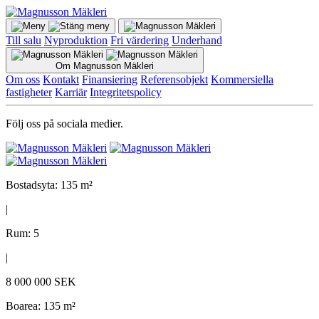
Till salu
Nyproduktion
Fri värdering
Underhand
Om Magnusson Mäkleri
Om oss
Kontakt
Finansiering
Referensobjekt
Kommersiella
fastigheter
Karriär
Integritetspolicy
Följ oss på sociala medier.
Bostadsyta: 135 m²
|
Rum: 5
|
8 000 000 SEK
Boarea: 135 m²