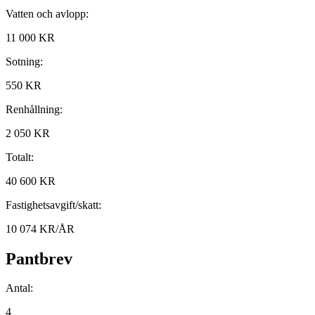
Vatten och avlopp:
11 000 KR
Sotning:
550 KR
Renhållning:
2 050 KR
Totalt:
40 600 KR
Fastighetsavgift/skatt:
10 074 KR/ÅR
Pantbrev
Antal:
4