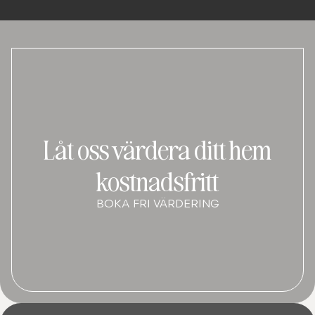
Låt oss värdera ditt hem
kostnadsfritt
BOKA FRI VÄRDERING