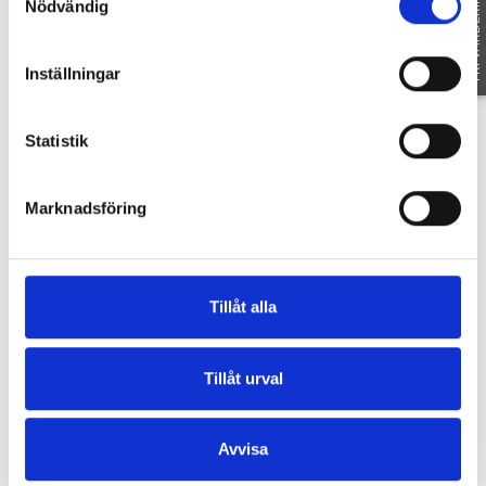
FRI VÄRDERING
Nödvändig
STADGAR
Inställningar
1041246-DEKLARATION
210 ÅRSREDOVISNING 2020-2021
Statistik
Planritning
Marknadsföring
Tillåt alla
Karta
Tillåt urval
NYGATAN 40
-
58219
LINKÖPING
Avvisa