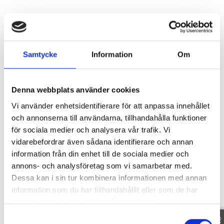
Fakta
Samtycke
Information
Om
SE FAKTA
Denna webbplats använder cookies
Vi använder enhetsidentifierare för att anpassa innehållet
och annonserna till användarna, tillhandahålla funktioner
Föreningen
för sociala medier och analysera vår trafik. Vi
vidarebefordrar även sådana identifierare och annan
information från din enhet till de sociala medier och
annons- och analysföretag som vi samarbetar med.
SE INFORMATION
Dessa kan i sin tur kombinera informationen med annan
information som du har tillhandahållit eller som de har
Dokument
samlat in när du har använt deras tjänster.
Samtyckesval