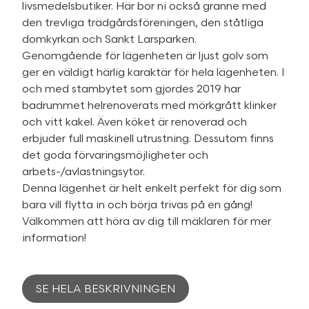
livsmedelsbutiker. Här bor ni också granne med
den trevliga trädgårdsföreningen, den ståtliga
domkyrkan och Sankt Larsparken.
Genomgående för lägenheten är ljust golv som
ger en väldigt härlig karaktär för hela lägenheten. I
och med stambytet som gjordes 2019 har
badrummet helrenoverats med mörkgrått klinker
och vitt kakel. Även köket är renoverad och
erbjuder full maskinell utrustning. Dessutom finns
det goda förvaringsmöjligheter och
arbets-/avlastningsytor.
Denna lägenhet är helt enkelt perfekt för dig som
bara vill flytta in och börja trivas på en gång!
Välkommen att höra av dig till mäklaren för mer
information!
SE HELA BESKRIVNINGEN