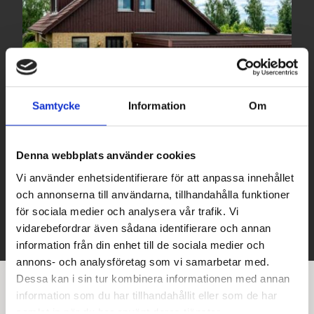
Skogsbogatan 8
Samtycke
Information
Om
Tråvad
-
Vara
Denna webbplats använder cookies
BOAREA: 152 M²
|
ANTAL RUM: 7
Vi använder enhetsidentifierare för att anpassa innehållet
1 700 000 SEK
och annonserna till användarna, tillhandahålla funktioner
för sociala medier och analysera vår trafik. Vi
vidarebefordrar även sådana identifierare och annan
information från din enhet till de sociala medier och
annons- och analysföretag som vi samarbetar med.
Dessa kan i sin tur kombinera informationen med annan
information som du har tillhandahållit eller som de har
samlat in när du har använt deras tjänster.
INSTAGRAM