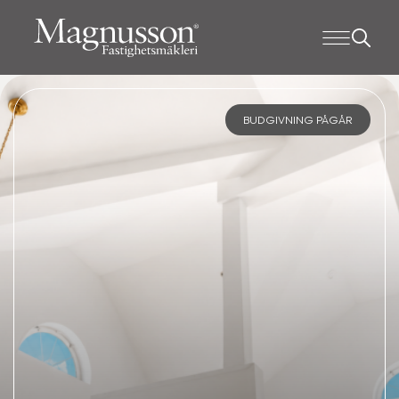
BUDGIVNING PÅGÅR