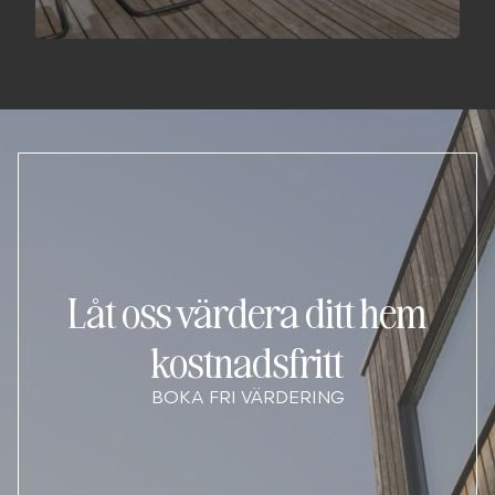
Låt oss värdera ditt hem
kostnadsfritt
BOKA FRI VÄRDERING