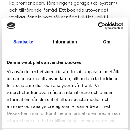
kajpromenaden, föreningens garage (kö-system)
och tillhörande förråd. Ett boende utöver det
vanliga, för dig som söker något riktigt unikt i
Norrtälje.
Privatvisning bokas med ansvarig mäklare!
Samtycke
Information
Om
Område
Denna webbplats använder cookies
Vi använder enhetsidentifierare för att anpassa innehållet
SE OMRÅDE
och annonserna till användarna, tillhandahålla funktioner
för sociala medier och analysera vår trafik. Vi
vidarebefordrar även sådana identifierare och annan
Fakta
information från din enhet till de sociala medier och
annons- och analysföretag som vi samarbetar med.
Dessa kan i sin tur kombinera informationen med annan
information som du har tillhandahållit eller som de har
SE FAKTA
samlat in när du har använt deras tjänster.