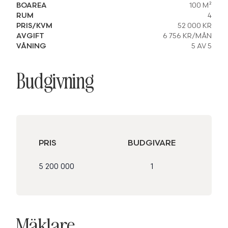
BOAREA
100 M²
RUM
4
PRIS/KVM
52 000 KR
AVGIFT
6 756 KR/MÅN
VÅNING
5 AV 5
Budgivning
PRIS
BUDGIVARE
5 200 000
1
Mäklare