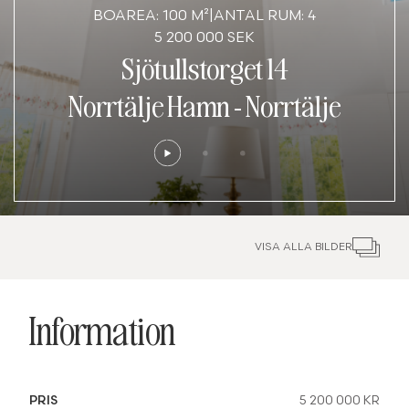
BOAREA: 100 M²
|
ANTAL RUM: 4
5 200 000 SEK
Sjötullstorget 14
Norrtälje Hamn
-
Norrtälje
VISA ALLA BILDER
Information
PRIS
5 200 000 KR