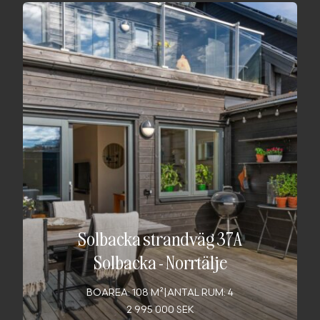
Solbacka strandväg 37A
Solbacka
-
Norrtälje
BOAREA: 108 M²
|
ANTAL RUM: 4
2 995 000 SEK