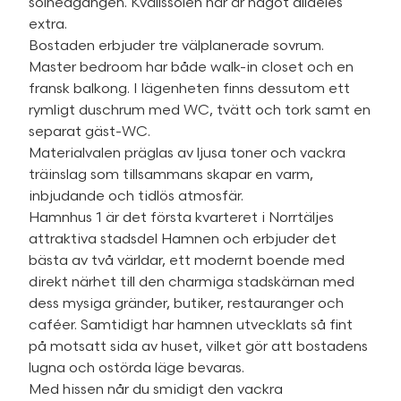
solnedgången. Kvällssolen här är något alldeles
extra.
Bostaden erbjuder tre välplanerade sovrum.
Master bedroom har både walk-in closet och en
fransk balkong. I lägenheten finns dessutom ett
rymligt duschrum med WC, tvätt och tork samt en
separat gäst-WC.
Materialvalen präglas av ljusa toner och vackra
träinslag som tillsammans skapar en varm,
inbjudande och tidlös atmosfär.
Hamnhus 1 är det första kvarteret i Norrtäljes
attraktiva stadsdel Hamnen och erbjuder det
bästa av två världar, ett modernt boende med
direkt närhet till den charmiga stadskärnan med
dess mysiga gränder, butiker, restauranger och
caféer. Samtidigt har hamnen utvecklats så fint
på motsatt sida av huset, vilket gör att bostadens
lugna och ostörda läge bevaras.
Med hissen når du smidigt den vackra