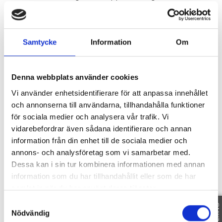
bergvärme.
Under fliken dokument på annonssidan via
www.magnussonmakleri.se finns
Samtycke
Information
Om
besiktningsprotokoll, frågelista samt
energideklaration.
Välkomna att anmäla Er till visning!
Denna webbplats använder cookies
Vi använder enhetsidentifierare för att anpassa innehållet
och annonserna till användarna, tillhandahålla funktioner
SE HELA BESKRIVNINGEN
för sociala medier och analysera vår trafik. Vi
vidarebefordrar även sådana identifierare och annan
information från din enhet till de sociala medier och
annons- och analysföretag som vi samarbetar med.
Fakta
Dessa kan i sin tur kombinera informationen med annan
information som du har tillhandahållit eller som de har
samlat in när du har använt deras tjänster.
Samtyckesval
SE FAKTA
Nödvändig