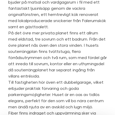
bjuder på matsal och vardgagsrum i fil med ett
fantastiskt ljusinlsäpp genom de vackra
originalfönstren, ett hemtrevligt kök renoverat
med lokalproducerade snickerier från Falerumskök
samt en gästtoalett.
På det övre mer privata planet finns ett allrum
med eldstad, tre sovrum och ett badrum. Från det
övre planet nås även den stora vinden. I husets
souterrängplan finns tvättstuga, flera
förrådsutrymmen och två rum, som med fördel går
att inreda till sovrum, kontor eller en uthyrningsdel
då souterrängplanet har separat ingång från
villans entrésida.
Till fastigheten hör även ett dubbelgarage, vilket
erbjuder praktisk förvaring och goda
parkeringsmöjligheter. Huset är en oas av tidlös
elegans, perfekt för den som vill bo nära centrum
men ändå njuta av en avskild och lugn miljö.
Fiber finns indraget och uppvärmning sker via