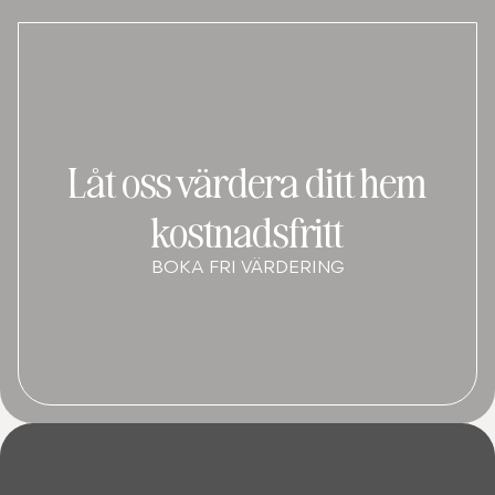
Låt oss värdera ditt hem
kostnadsfritt
BOKA FRI VÄRDERING