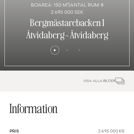
BOAREA: 150 M²
|
ANTAL RUM: 8
2 695 000 SEK
Bergmästarebacken 1
Åtvidaberg
-
Åtvidaberg
VISA ALLA BILDER
Information
PRIS
2 695 000 KR