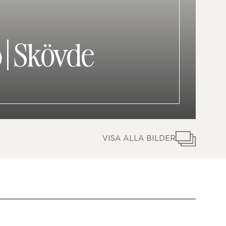
p
|
Skövde
VISA ALLA BILDER