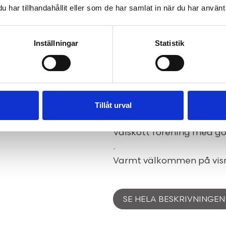
om 56 kvadratmeter. Läge
har tillhandahållit eller som de har samlat in när du har använt 
vardagsrum med vacker s
skjutdörrsgarderob, kök 
Inställningar
Statistik
personer samt fräscht ba
bekvämt med både tvätt
På Stallbacksgatan bor d
grönområden och vackra 
Samtidigt tar du dig enke
Tillåt urval
eller bil. I området finns
Välskött förening med g
.
Varmt välkommen på vis
SE HELA BESKRIVNINGEN