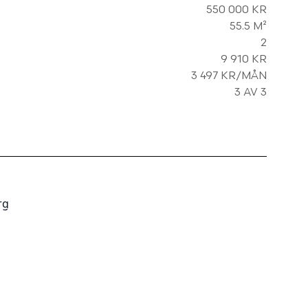
550 000 KR
55.5 M²
2
9 910 KR
3 497 KR/MÅN
3 AV 3