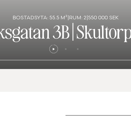
BOSTADSYTA: 55.5 M²
|
RUM: 2
|
550 000 SEK
cksgatan 3B
|
Skultor