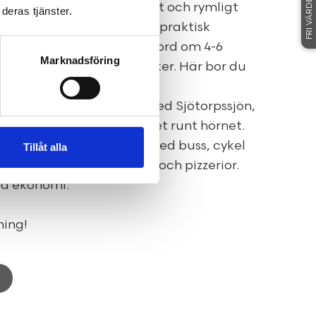
FRI VÄRDERING
nheten består av ett ljust och rymligt
deras tjänster.
tavparkett, sovrum med praktisk
med plats för större matbord om 4-6
Marknadsföring
drum med kakel och klinker. Här bor du
maskin och diskmaskin.
u lugnt och naturnära med Sjötorpssjön,
natureservatet Oxadrevet runt hörnet.
lt till Skövdes centrum med buss, cykel
Tillåt alla
 även livsmedelsbutik, gym och pizzerior.
od ekonomi.
ning!