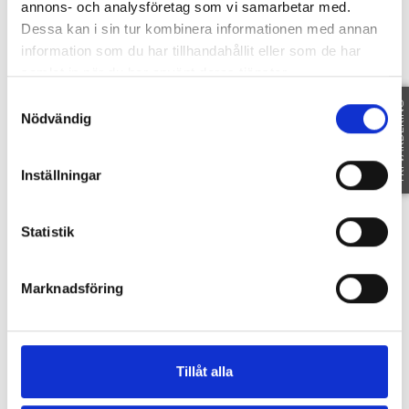
SE FAKTA
annons- och analysföretag som vi samarbetar med.
Dessa kan i sin tur kombinera informationen med annan
information som du har tillhandahållit eller som de har
Föreningen
samlat in när du har använt deras tjänster.
Samtyckesval
FRI VÄRDERING
Nödvändig
SE INFORMATION
Inställningar
Dokument
Statistik
Marknadsföring
ÅRSREDOVISNING-HSB BRF LUNDEN I SKÖVDE-2
4041 LUNDEN STADGAR
Planritning
Tillåt alla