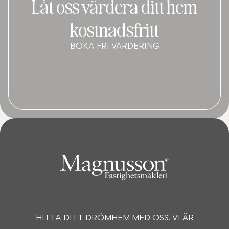
Låt oss värdera ditt hem
kostnadsfritt
BOKA FRI VÄRDERING
HITTA DITT DRÖMHEM MED OSS. VI ÄR