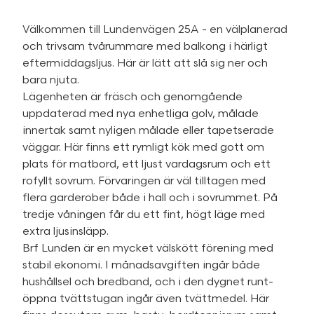
Välkommen till Lundenvägen 25A - en välplanerad
och trivsam tvårummare med balkong i härligt
eftermiddagsljus. Här är lätt att slå sig ner och
bara njuta.
Lägenheten är fräsch och genomgående
uppdaterad med nya enhetliga golv, målade
innertak samt nyligen målade eller tapetserade
väggar. Här finns ett rymligt kök med gott om
plats för matbord, ett ljust vardagsrum och ett
rofyllt sovrum. Förvaringen är väl tilltagen med
flera garderober både i hall och i sovrummet. På
tredje våningen får du ett fint, högt läge med
extra ljusinsläpp.
Brf Lunden är en mycket välskött förening med
stabil ekonomi. I månadsavgiften ingår både
hushållsel och bredband, och i den dygnet runt-
öppna tvättstugan ingår även tvättmedel. Här