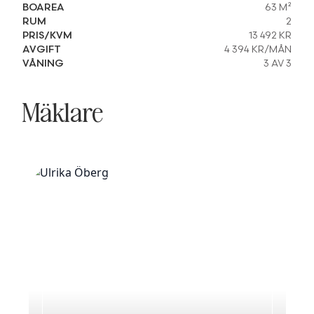
BOAREA
63 M²
RUM
2
PRIS/KVM
13 492 KR
AVGIFT
4 394 KR/MÅN
VÅNING
3 AV 3
Mäklare