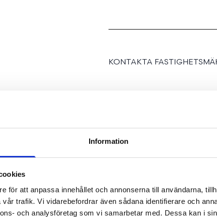
KONTAKTA FASTIGHETSMÄK
Information
Välkommen till en trivsa
kvadratmeter är väl utny
cookies
luftigt, funktionellt och
e för att anpassa innehållet och annonserna till användarna, tillh
med ett fint ljusinsläpp 
vår trafik. Vi vidarebefordrar även sådana identifierare och anna
trivas från första stund.
nnons- och analysföretag som vi samarbetar med. Dessa kan i sin