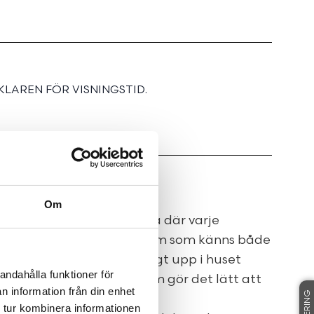
LAREN FÖR VISNINGSTID.
Om
m och smart planerad etta där varje
ttjad för att skapa ett hem som känns både
 inbjudande. Här bor du högt upp i huset
andahålla funktioner för
och en rofylld atmosfär som gör det lätt att
n information från din enhet
 tur kombinera informationen