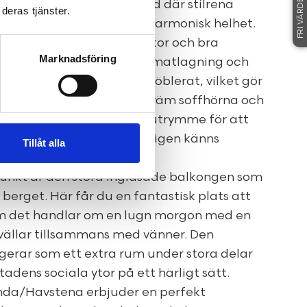
FRI VÄRDERING
v en ljus och fräsch bostad där stilrena
deras tjänster.
t planlösning skapar en harmonisk helhet.
ern stil med goda arbetsytor och bra
Marknadsföring
nde plats för både vardagsmatlagning och
met är rymligt och lättmöblerat, vilket gör
e en mysig sovdel, en bekväm soffhörna och
 studier. Här finns gott om utrymme för att
h skapa ett hem som verkligen känns
Tillåt alla
punkt är den stora inglasade balkongen som
berget. Här får du en fantastisk plats att
om det handlar om en lugn morgon med en
vällar tillsammans med vänner. Den
erar som ett extra rum under stora delar
adens sociala ytor på ett härligt sätt.
nda/Havstena erbjuder en perfekt