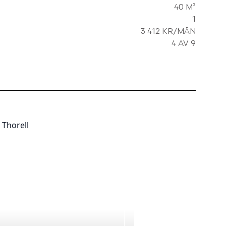
40 M²
1
3 412 KR/MÅN
4 AV 9