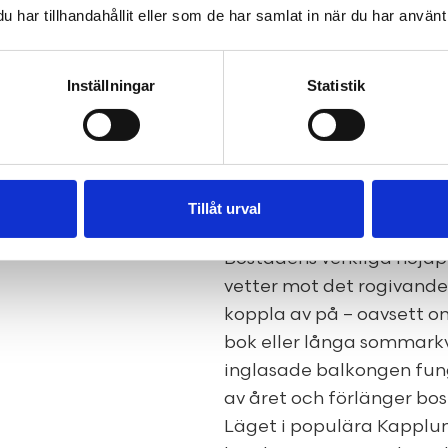
När du kliver in möts du a
har tillhandahållit eller som de har samlat in när du har använt 
ytskikt och en genomtänk
Köket är renoverat i mod
Inställningar
Statistik
förvaring – en inspirera
trevliga middagar. Allrum
det enkelt att skapa båd
en plats för arbete eller
sätta din egen prägel oc
Tillåt urval
personligt.
Bostadens verkliga höjd
vetter mot det rogivande 
koppla av på – oavsett 
bok eller långa sommark
inglasade balkongen fung
av året och förlänger bost
Läget i populära Kapplu