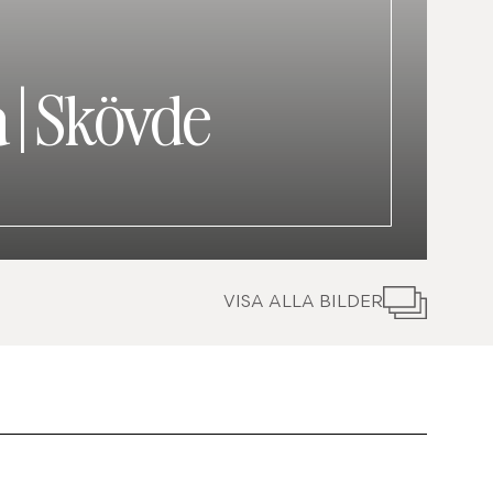
a
|
Skövde
VISA ALLA BILDER