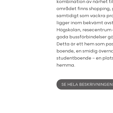
kombination av närhet til
området finns shopping, g
samtidigt som vackra pr
ligger inom bekvämt avst
Högskolan, resecentrum 
goda bussförbindelser gör
Detta är ett hem som pass
boende, en smidig överna
studentboende – en plats 
hemma.
SE HELA BESKRIVNINGEN