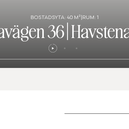
BOSTADSYTA: 40 M²
|
RUM: 1
avägen 36
|
Havsten