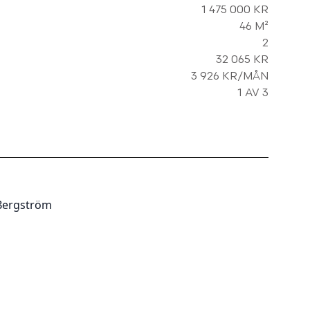
1 475 000 KR
46 M²
2
32 065 KR
3 926 KR/MÅN
1 AV 3