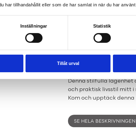
Här finner ni en modern 
har tillhandahållit eller som de har samlat in när du har använt 
köket gör matlagningen ti
bostad som bjuder in till
Inställningar
Statistik
rymligt vardagsrum. Dett
samt det stilrena badrum
hem till.
Med gångavstånd till ett
Tillåt urval
även mer natursköna omr
gör läget svårslaget för d
Denna stilfulla lägenhet
och praktisk livsstil mitt 
Kom och upptäck denna pär
SE HELA BESKRIVNINGEN