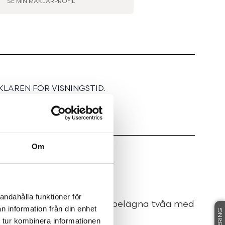
SE MIN MÄKLARPROFIL
LAREN FÖR VISNINGSTID.
Om
lägen tvåa
andahålla funktioner för
na charmiga och centralt belägna tvåa med
n information från din enhet
lje har att erbjuda.
 tur kombinera informationen