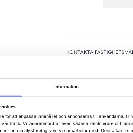
KONTAKTA FASTIGHETSMÄK
Information
Charmig och centralt be
cookies
e för att anpassa innehållet och annonserna till användarna, tillh
Varmt välkomna till den
vår trafik. Vi vidarebefordrar även sådana identifierare och anna
närhet till allt vad Norrtä
nnons- och analysföretag som vi samarbetar med. Dessa kan i sin