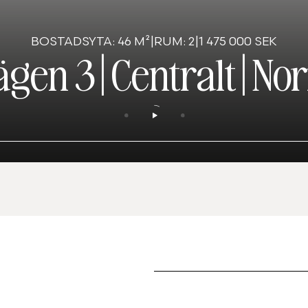
BOSTADSYTA: 46 M²
|
RUM: 2
|
1 475 000 SEK
ägen 3
|
Centralt
|
Nor