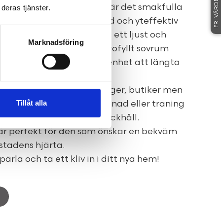
FRI VÄRDERING
lägenhet i utmärkt skick där det smakfulla
deras tjänster.
ll en fröjd. En välplanerad och yteffektiv
 ett trevligt umgänge med ett ljust och
Marknadsföring
a i kombination med ett rofyllt sovrum
met gör detta till en lägenhet att längta
 brett utbud av restauranger, butiker men
Tillåt alla
åden för en härlig promenad eller träning
en som vill ha allt inom räckhåll.
 är perfekt för den som önskar en bekväm
i stadens hjärta.
la och ta ett kliv in i ditt nya hem!