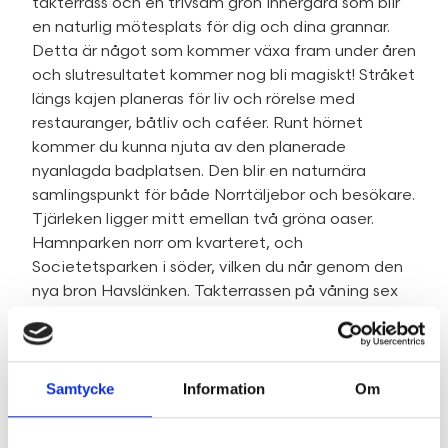
takterrass och en trivsam grön innergård som blir
en naturlig mötesplats för dig och dina grannar.
Detta är något som kommer växa fram under åren
och slutresultatet kommer nog bli magiskt! Stråket
längs kajen planeras för liv och rörelse med
restauranger, båtliv och caféer. Runt hörnet
kommer du kunna njuta av den planerade
nyanlagda badplatsen. Den blir en naturnära
samlingspunkt för både Norrtäljebor och besökare.
Tjärleken ligger mitt emellan två gröna oaser.
Hamnparken norr om kvarteret, och
Societetsparken i söder, vilken du når genom den
nya bron Havslänken. Takterrassen på våning sex
har utsikt över Norrtäljeviken, den nya kajen och
båtlivet i hamnen.
Välkommen hem!
Samtycke
Information
Om
Område