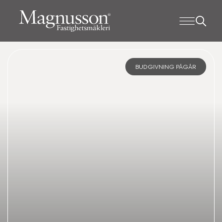
BUDGIVNING PÅGÅR