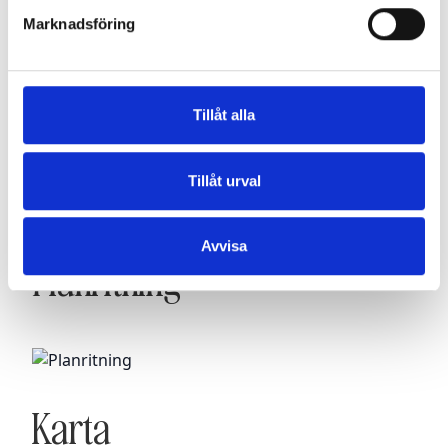
Dokument
Marknadsföring
BRF TJÄRAN ÅR 2024
Tillåt alla
BRF TJÄRAN
STADGAR BRF TJÄRAN
Tillåt urval
EKONOMISK PLAN
TELE2
Avvisa
Planritning
Karta