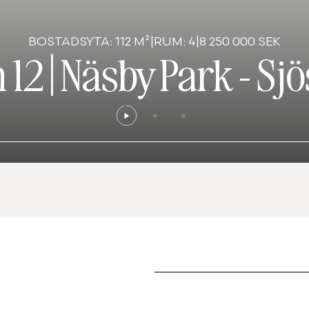
BOSTADSYTA: 112 M²
|
RUM: 4
|
8 250 000 SEK
 12
|
Näsby Park - Sj