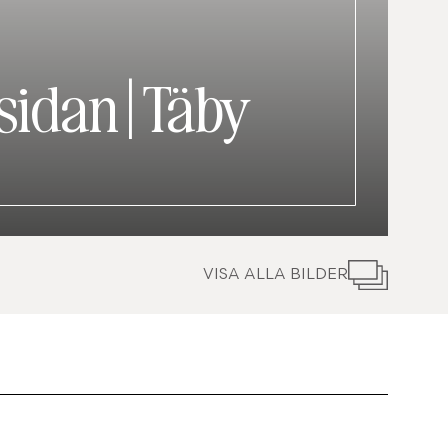
ösidan
|
Täby
VISA ALLA BILDER