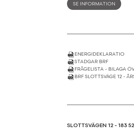
SE INFORMATION
ENERGIDEKLARATIO
STADGAR BRF
FRÅGELISTA - BILAGA Ö
BRF SLOTTSVÄGE 12 - Å
SLOTTSVÄGEN 12
-
183 5