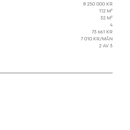
8 250 000 KR
112 M²
32 M²
4
73 661 KR
7 010 KR/MÅN
2 AV 3