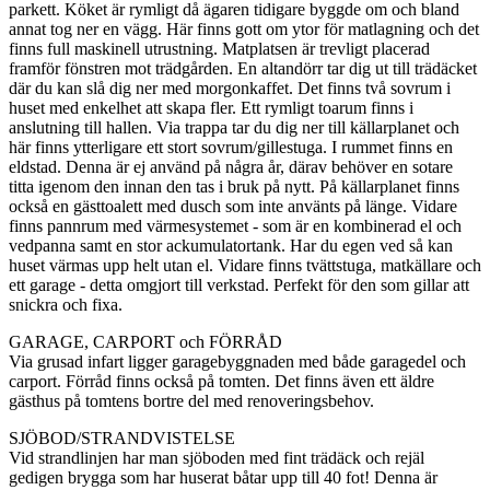
parkett. Köket är rymligt då ägaren tidigare byggde om och bland
annat tog ner en vägg. Här finns gott om ytor för matlagning och det
finns full maskinell utrustning. Matplatsen är trevligt placerad
framför fönstren mot trädgården. En altandörr tar dig ut till trädäcket
där du kan slå dig ner med morgonkaffet. Det finns två sovrum i
huset med enkelhet att skapa fler. Ett rymligt toarum finns i
anslutning till hallen. Via trappa tar du dig ner till källarplanet och
här finns ytterligare ett stort sovrum/gillestuga. I rummet finns en
eldstad. Denna är ej använd på några år, därav behöver en sotare
titta igenom den innan den tas i bruk på nytt. På källarplanet finns
också en gästtoalett med dusch som inte använts på länge. Vidare
finns pannrum med värmesystemet - som är en kombinerad el och
vedpanna samt en stor ackumulatortank. Har du egen ved så kan
huset värmas upp helt utan el. Vidare finns tvättstuga, matkällare och
ett garage - detta omgjort till verkstad. Perfekt för den som gillar att
snickra och fixa.
GARAGE, CARPORT och FÖRRÅD
Via grusad infart ligger garagebyggnaden med både garagedel och
carport. Förråd finns också på tomten. Det finns även ett äldre
gästhus på tomtens bortre del med renoveringsbehov.
SJÖBOD/STRANDVISTELSE
Vid strandlinjen har man sjöboden med fint trädäck och rejäl
gedigen brygga som har huserat båtar upp till 40 fot! Denna är