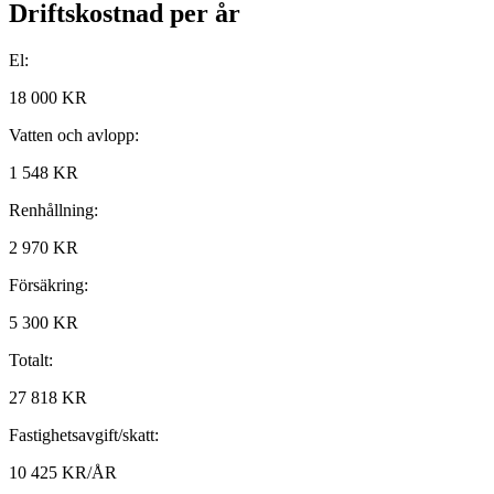
Driftskostnad per år
El:
18 000 KR
Vatten och avlopp:
1 548 KR
Renhållning:
2 970 KR
Försäkring:
5 300 KR
Totalt:
27 818 KR
Fastighetsavgift/skatt:
10 425 KR/ÅR