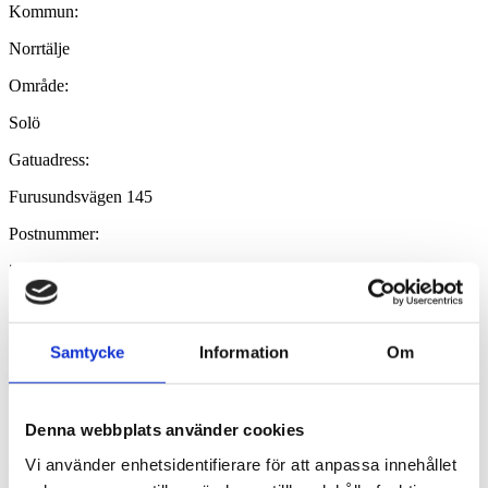
Kommun:
Norrtälje
Område:
Solö
Gatuadress:
Furusundsvägen 145
Postnummer:
761 93
Postort:
Norrtälje
Samtycke
Information
Om
TV och Bredband
Denna webbplats använder cookies
Bredband:
Vi använder enhetsidentifierare för att anpassa innehållet
Mobilt 5G