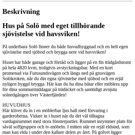
Beskrivning
Hus på Solö med eget tillhörande
sjövistelse vid havsviken!
På underbara Solö finner du både huvudbyggnad och en helt egen
sjövistelse med sjöbod och brygga nere vid havsviken!
Huset har både garage och förråd och ligger på en fin trädgårdstomt
på hela 4820 kvm, troligtvis avstyckningsbar. Med en kort
promenad via Furusundsvägen och längs ned på grusvägen
Solökroken, når du din egna sjövistelse med sjöbod och en rejäl
nyligen byggd brygga. Här kan du ha dina båtar eller möblera upp
för dina sommarmiddagar på trädäcket och samtidigt avnjuta
solnedgången över Västerfjärden!
HUVUDHUS
Här kliver du in i en möblerbar ljus hall med förvaring i
garderoberna. Vidare in i huset når du det väl tilltagna
vardagsrummet med stora fönsterpartier. Rummet inrymmer plats för
såväl soffgruppen och tv-möbeln. I mitten står en rejäl eldstad, som
man kan elda i under den kallare delen av året. På golvet ligger