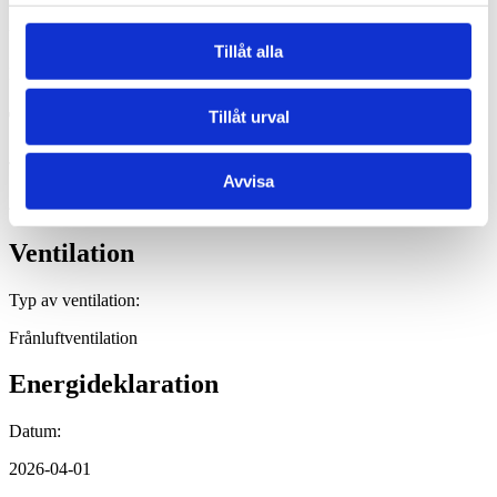
Uppvärmning:
Tillåt alla
Kombipanna med ved/el, luftvärmempump
Tomt
Tillåt urval
Tomtarea:
Avvisa
4820 KVM
Ventilation
Typ av ventilation:
Frånluftventilation
Energideklaration
Datum:
2026-04-01