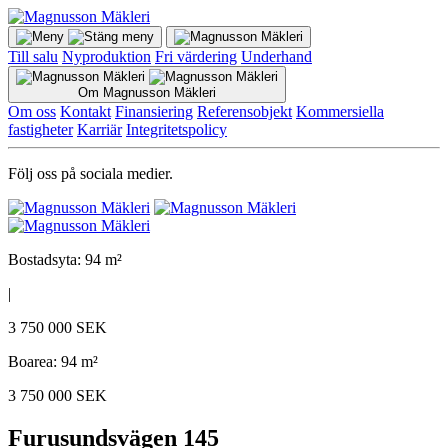
Till salu
Nyproduktion
Fri värdering
Underhand
Om Magnusson Mäkleri
Om oss
Kontakt
Finansiering
Referensobjekt
Kommersiella
fastigheter
Karriär
Integritetspolicy
Följ oss på sociala medier.
Bostadsyta: 94 m²
|
3 750 000 SEK
Boarea: 94 m²
3 750 000 SEK
Furusundsvägen 145