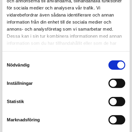
och annonserna till användarna, tillhandahålla funktioner
Byggnad
för sociala medier och analysera vår trafik. Vi
vidarebefordrar även sådana identifierare och annan
Typ av byggnad:
information från din enhet till de sociala medier och
annons- och analysföretag som vi samarbetar med.
1-plansvilla i vinkel med källare
Dessa kan i sin tur kombinera informationen med annan
Byggnadsår:
information som du har tillhandahållit eller som de har
samlat in när du har använt deras tjänster.
1966
Samtyckesval
Fasad:
Nödvändig
Trä
Bjälklag:
Inställningar
Trä
Statistik
Tak:
Tegel
Marknadsföring
Grundläggning:
Källare/betongplatta