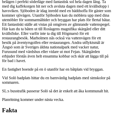
belägen i perfekt söderläge med fantastisk sol hela dagen lång. Ta
med dig kaffekorgen hit ner och avsluta dagen med ett kvällsdopp i
havsviken. Sjöboden är idag inredd med en bäddsoffa för gäster som
kommer sjövägen. Utanför Sjöboden kan du möblera upp med dina
utemöbler för sommarmåltider och bryggan har plats för flertal båtar.
Ett fantastiskt ställe att vistas på omgiven av glimrande vattenspegel.
Här kan du ta båten ut till Roslagens magnifika skärgård eller ditt
kvällsfiske. Eller varför inte ta dig till Högmarsö för ett
restaurangbesök. Marholmen nås också via vattenvägen för ett
besök på äventyrsgolfen eller restaurangen. Andra utflyktsmål är
Ängsö som är Sveriges äldsta nationalpark med vacker natur,
Furusund med värdshus eller vidare ut mot Fejan. Skärgården
erbjuder förstås även helt ensamma kobbar och skär att lägga till på
för bad i havet.
En fastighet boende på en ö utanför har en båtplats vid bryggan.
Vid Solö badplats hittar du en barnvänlig badplats med simskolor på
sommaren.
SL:s busstrafik passerar Solö så det är enkelt att åka kommunalt hit.
Planritning kommer under nästa vecka.
Fakta