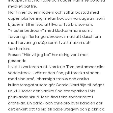
inloppet mot Norrtälje och dagen kan inte börja så
mycket bättre.
Här finner du en modern och stilfull bostad med
öppen planlösning mellan kök och vardagsrum som
bjuder in till en social tillvaro. Två bra sovrum,
”master bedroom” med klädkammare samt
förvaring i flertal garderober, smakfullt duschrum
med förvaring i skåp samt tvättmaskin och
torktumlare.
Frasen ”Här vill jag bo” har aldrig varit mer
passande.
Livet i kvarteren runt Norrtälje Torn omfamnar alla
väderstreck. I väster den fina, pittoreska staden
med sina små, charmiga trähus och anrika
kullerstensgator som gör Gamla Norrtälje till något
unikt. I söder den vackra Societetsparken i sin
prunkande skrud. Med fina tennisbanor mitt i
grönskan. En gång- och cykelbro över kanalen gör
det enkelt att ta sig till både utegym och picknick.