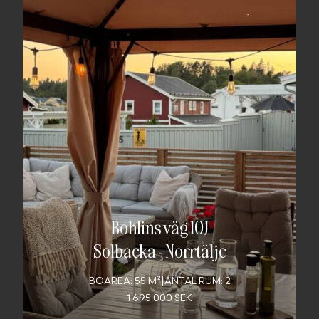
Bohlins väg 10J
Solbacka
-
Norrtälje
BOAREA: 55 M²
|
ANTAL RUM: 2
1 695 000 SEK