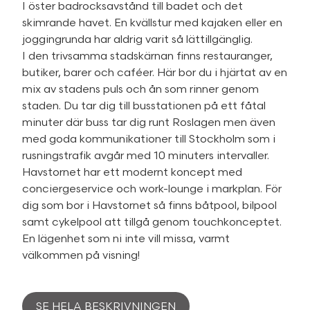
I öster badrocksavstånd till badet och det
skimrande havet. En kvällstur med kajaken eller en
joggingrunda har aldrig varit så lättillgänglig.
I den trivsamma stadskärnan finns restauranger,
butiker, barer och caféer. Här bor du i hjärtat av en
mix av stadens puls och ån som rinner genom
staden. Du tar dig till busstationen på ett fåtal
minuter där buss tar dig runt Roslagen men även
med goda kommunikationer till Stockholm som i
rusningstrafik avgår med 10 minuters intervaller.
Havstornet har ett modernt koncept med
conciergeservice och work-lounge i markplan. För
dig som bor i Havstornet så finns båtpool, bilpool
samt cykelpool att tillgå genom touchkonceptet.
En lägenhet som ni inte vill missa, varmt
välkommen på visning!
SE HELA BESKRIVNINGEN