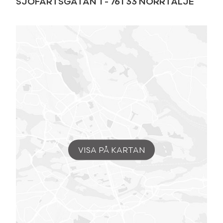
SJÖFARTSGATAN 1
-
761 33
NORRTÄLJE
VISA PÅ KARTAN