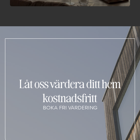
Låt oss värdera ditt hem
kostnadsfritt
BOKA FRI VÄRDERING