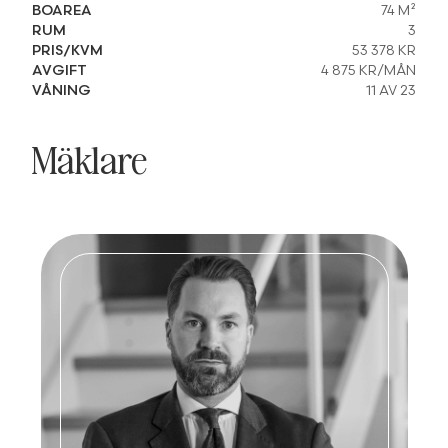
BOAREA
74 M²
RUM
3
PRIS/KVM
53 378 KR
AVGIFT
4 875 KR/MÅN
VÅNING
11 AV 23
Mäklare