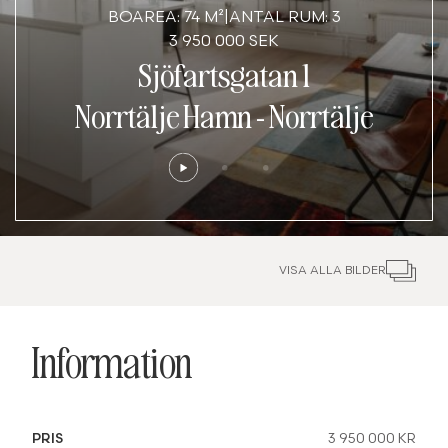
BOAREA: 74 M²
|
ANTAL RUM: 3
3 950 000 SEK
Sjöfartsgatan 1
Norrtälje Hamn
-
Norrtälje
VISA ALLA BILDER
Information
PRIS
3 950 000 KR