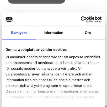
Område
Samtycke
Information
Om
SE OMRÅDE
Denna webbplats använder cookies
Vi använder enhetsidentifierare för att anpassa innehållet
Fakta
och annonserna till användarna, tillhandahålla funktioner
för sociala medier och analysera vår trafik. Vi
vidarebefordrar även sådana identifierare och annan
information från din enhet till de sociala medier och
annons- och analysföretag som vi samarbetar med.
SE FAKTA
Dessa kan i sin tur kombinera informationen med annan
information som du har tillhandahållit eller som de har
Föreningen
samlat in när du har använt deras tjänster.