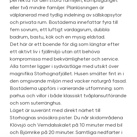
perfekta för den stora familjen, kompisgänget
eller två mindre familjer. Planlösningen är
välplanerad med tydlig indelning av sällskapsytor
och privata rum. Bostäderna innefattar fyra till
fem sovrum, ett luftigt vardagsrum, dubbla
badrum, bastu, kök och en mysig eldstad.
Det här är ett boende för dig som längtar efter
ett aktivt liv i fjällmiljö utan att behöva
kompromissa med bekvämligheter och service.
Alla tomter ligger i sydvästläge med utsikt över
magnifika Storhognafjället. Husen smälter fint in i
den omgivande miljön med vacker naturgrå fasad.
Bostäderna uppförs i varierande utformning: som
parhus och villor i både klassiskt tvåplansutförande
och som suterränghus.
Läget är suveränt med direkt närhet till
Storhognas snösäkra pister. Du når skidområdena
Klövsjö och Vemdalsskalet på 10 minuter med bil
och Björnrike på 20 minuter. Samtliga nedfarter i