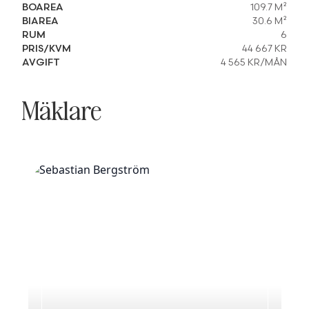
BOAREA
109.7 M²
BIAREA
30.6 M²
RUM
6
PRIS/KVM
44 667 KR
AVGIFT
4 565 KR/MÅN
Mäklare