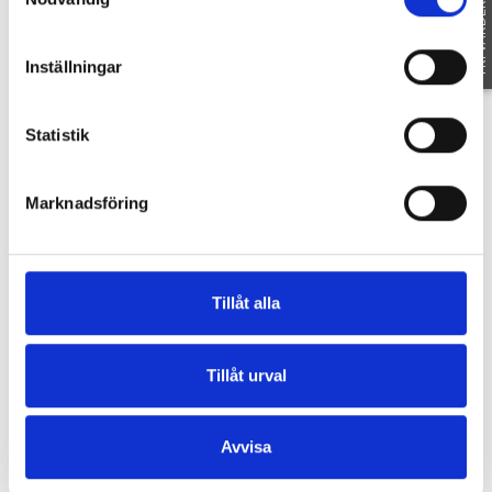
FRI VÄRDERING
möbelpaket för totalt 360 000kr. Möblerna är
framtagna av Permia Inredning med
Inställningar
funktionalitet och design i fokus.
Statistik
SE HELA BESKRIVNINGEN
Marknadsföring
Fakta
Tillåt alla
Tillåt urval
SE FAKTA
Föreningen
Avvisa