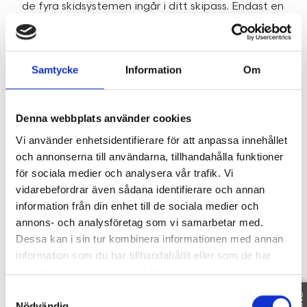
de fyra skidsystemen ingår i ditt skipass. Endast en
kilometer från husen ligger det exklusiva hotellet
Storhognas Högfjällshotell & Spa, en perfekt
destination för en avkopplande spadag eller en
Samtycke
Information
Om
lyxig middag. Aktivitetshuset Storhogna M i
närheten av hotellet erbjuder biljard, shuffleboard
och afterski med liveband.
Denna webbplats använder cookies
Storhogna är en levande fjälldestination året om
som lockar med otaliga aktiviteter också när
Vi använder enhetsidentifierare för att anpassa innehållet
vintersäsongen är över och sommarhalvåret tar
och annonserna till användarna, tillhandahålla funktioner
vid. Här kan du cykla i bergen, vandra till det
för sociala medier och analysera vår trafik. Vi
vackra vattenfallet Fallmoran, paddla kajak i
vidarebefordrar även sådana identifierare och annan
Vemån eller uppleva naturen från hästryggen. I
information från din enhet till de sociala medier och
Storhogna vill man helt enkelt vara oavsett årstid,
annons- och analysföretag som vi samarbetar med.
vilket gör uthyrningsmöjligheterna optimala. De
Dessa kan i sin tur kombinera informationen med annan
väldisponerade bostädernas attraktiva läge nära
information som du har tillhandahållit eller som de har
skidsystemet, service och hotellet bidrar också till
samlat in när du har använt deras tjänster.
ultimata förutsättningar för uthyrning.
Samtyckesval
Teckna innan 30/4-2023 så erhåller ni ett komplett
Nödvändig