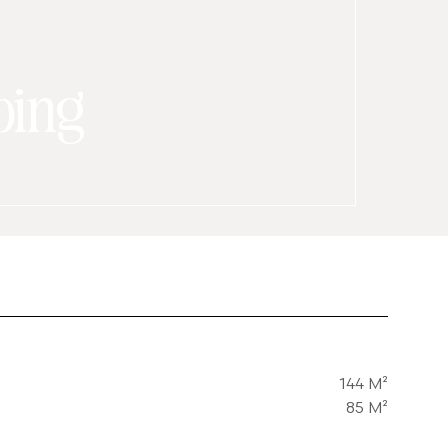
ping
144 M²
85 M²