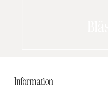
Blä
Information