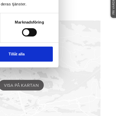
FRI VÄRDERING
deras tjänster.
923
LINKÖPING
Marknadsföring
Tillåt alla
VISA PÅ KARTAN