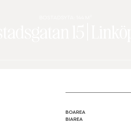
BOSTADSYTA: 144 M²
stadsgatan 15
|
Linkö
BOAREA
BIAREA