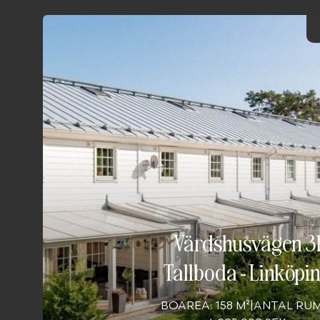
Värdshusvägen 3
Tallboda
-
Linköpi
BOAREA: 158 M²
|
ANTAL RUM