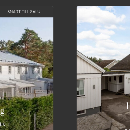
SNART TILL SALU
1
ng
: 6