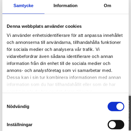
Samtycke
Information
Om
Denna webbplats använder cookies
Karta
Vi använder enhetsidentifierare för att anpassa innehållet
och annonserna till användarna, tillhandahålla funktioner
för sociala medier och analysera vår trafik. Vi
vidarebefordrar även sådana identifierare och annan
ROSENVÄGEN 5
-
597 43
ÅTVIDABERG
information från din enhet till de sociala medier och
annons- och analysföretag som vi samarbetar med.
Dessa kan i sin tur kombinera informationen med annan
information som du har tillhandahållit eller som de har
samlat in när du har använt deras tjänster.
Samtyckesval
FRI VÄRDERING
Nödvändig
Inställningar