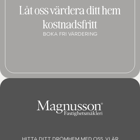
Låt oss värdera ditt hem
kostnadsfritt
BOKA FRI VÄRDERING
HITTA DITT DRÖMHEM MED OSS. VI ÄR