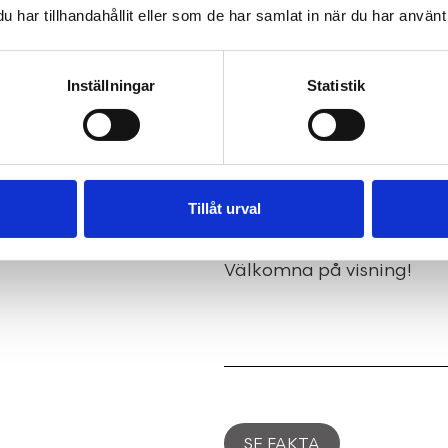
har tillhandahållit eller som de har samlat in när du har använt 
ett härligt uterum som b
sommarsäsongen.
Du överraskas av husets 
Inställningar
Statistik
sovrum, ett rymligt vard
dusch.
I källaren finns praktis
förrådsutrymmen, ett sto
Tillåt urval
samt ett nyrenoverat b
Till huset finns ett ryml
Välkomna på visning!
SE FAKTA