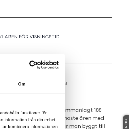
LAREN FÖR VISNINGSTID.
ärrvärme på solig hörntomt
Om
 förvärva ett radhus om sammanlagt 188
andahålla funktioner för
rar som renoverats de senaste åren med
n information från din enhet
rum. På husets baksida har man byggt till
 tur kombinera informationen