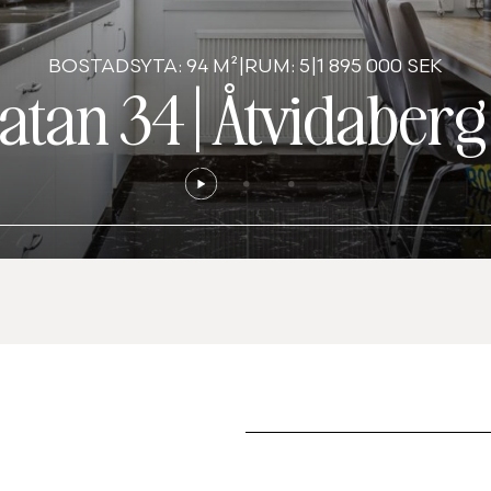
BOSTADSYTA: 94 M²
|
RUM: 5
|
1 895 000 SEK
atan 34
|
Åtvidaberg