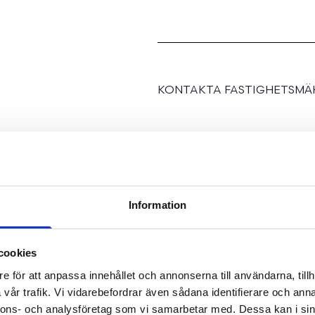
KONTAKTA FASTIGHETSMÄK
Renoverat radhus med fj
Information
cookies
Här ges nu möjlighet att
e för att anpassa innehållet och annonserna till användarna, tillh
välplanerade kvadratmet
vår trafik. Vi vidarebefordrar även sådana identifierare och anna
nytt kök och två fina bad
nnons- och analysföretag som vi samarbetar med. Dessa kan i sin