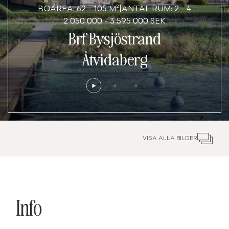
BOAREA:
62
-
105
M²
|
ANTAL RUM:
2
-
4
2 050 000
-
3 595 000
SEK
Brf Bysjöstrand
Åtvidaberg
VISA ALLA BILDER
Info