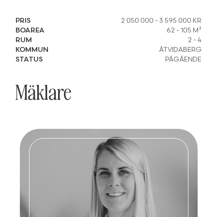
PRIS
2 050 000
-
3 595 000
KR
BOAREA
62
-
105
M²
RUM
2
-
4
KOMMUN
ÅTVIDABERG
STATUS
PÅGÅENDE
Mäklare