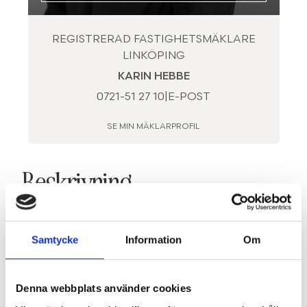
REGISTRERAD FASTIGHETSMÄKLARE
LINKÖPING
KARIN HEBBE
0721-51 27 10
|
E-POST
SE MIN MÄKLARPROFIL
Beskrivning
Nybyggda lägenheter vid Bysjöns strand!
Samtycke
Information
Om
Välkommen till ett unikt boende vid Bysjön, där
modern komfort möter naturnära livskvalitet.
Denna webbplats använder cookies
Här erbjuds ljusa och välplanerade lägenheter med