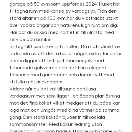
garage på 50 kvm som uppfördes 2024. Huset har
tilltagna rum med känsla av vardagslyx. Från den
stora altanen på 100 kvm har du vidsträckt utsikt
över vackra ängar och naturens lugn runt om dig.
Här bor du också med närhet in till Älmsta med
service och butiker.
Insteg till huset sker in till hallen. Du möts direkt av
en känsla av att detta hus är något extra! Innanför
dörren ligger ett fint ljust marmorgolv med
tillhörande golvvärme och det finns elegant
förvaring med garderober och dörrar i vitt med
stilfulla mässingknoppar.
Vidare når du det väl tilltagna och ljusa
vardagsrummet som ligger i en öppen planlösning
mot det fina köket vilket medger att du både kan
laga mat och umgås med dina vänner på samma
gång. Den stora köksön bjuder in till sociala
sammankomster. Med köksinredning utan
överskåp blir känslan både luftigare och större. Här