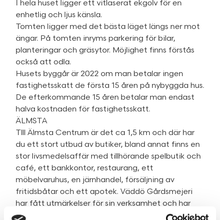
I hela huset ligger ett vitlaserat ekgolv för en
enhetlig och ljus känsla.
Tomten ligger med det bästa läget längs ner mot
ängar. På tomten inryms parkering för bilar,
planteringar och gräsytor. Möjlighet finns förstås
också att odla.
Husets byggår är 2022 om man betalar ingen
fastighetsskatt de första 15 åren på nybyggda hus.
De efterkommande 15 åren betalar man endast
halva kostnaden för fastighetsskatt.
ÄLMSTA
Tlll Älmsta Centrum är det ca 1,5 km och där har
du ett stort utbud av butiker, bland annat finns en
stor livsmedelsaffär med tillhörande spelbutik och
café, ett bankkontor, restaurang, ett
möbelvaruhus, en järnhandel, försäljning av
fritidsbåtar och ett apotek. Väddö Gårdsmejeri
har fått utmärkelser för sin verksamhet och har
besökts av kungaparet. I mejeributiken kan man