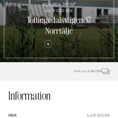
BOAREA: 197 M²
4 675 000 SEK
Toftingedalsvägen 37
Norrtälje
VISA ALLA BILDER
Information
PRIS
4 675 000 KR