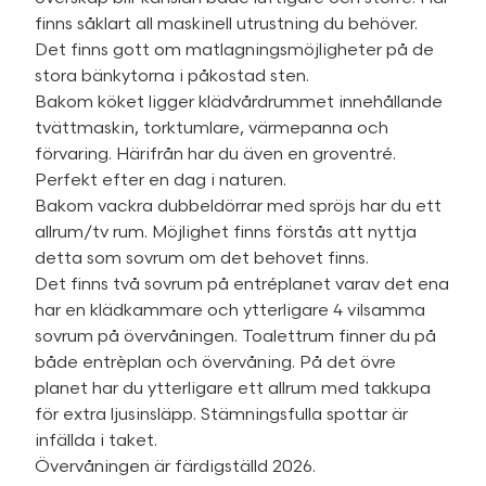
finns såklart all maskinell utrustning du behöver.
Det finns gott om matlagningsmöjligheter på de
stora bänkytorna i påkostad sten.
Bakom köket ligger klädvårdrummet innehållande
tvättmaskin, torktumlare, värmepanna och
förvaring. Härifrån har du även en groventré.
Perfekt efter en dag i naturen.
Bakom vackra dubbeldörrar med spröjs har du ett
allrum/tv rum. Möjlighet finns förstås att nyttja
detta som sovrum om det behovet finns.
Det finns två sovrum på entréplanet varav det ena
har en klädkammare och ytterligare 4 vilsamma
sovrum på övervåningen. Toalettrum finner du på
både entrèplan och övervåning. På det övre
planet har du ytterligare ett allrum med takkupa
för extra ljusinsläpp. Stämningsfulla spottar är
infällda i taket.
Övervåningen är färdigställd 2026.