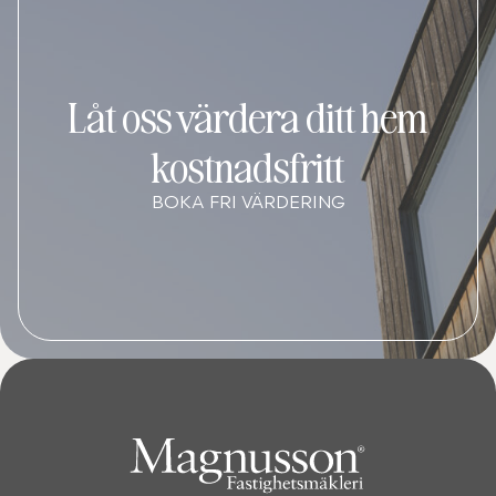
Låt oss värdera ditt hem
kostnadsfritt
BOKA FRI VÄRDERING