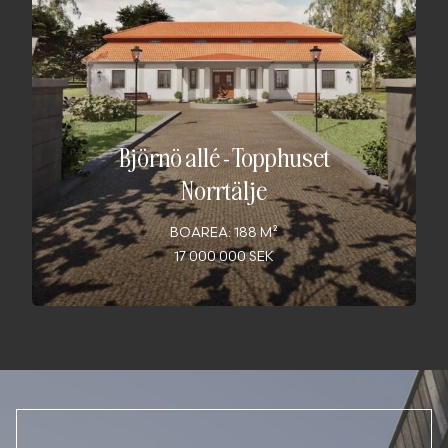
Björnö allé - Topphuset
Norrtälje
BOAREA: 188 M²
17 000 000 SEK