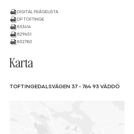
DIGITAL FRÅGELISTA
DP TOFTINGE
833414
829651
832780
Karta
TOFTINGEDALSVÄGEN 37
-
764 93
VÄDDÖ