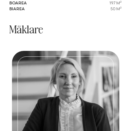
BOAREA
197 M²
BIAREA
50 M²
Mäklare