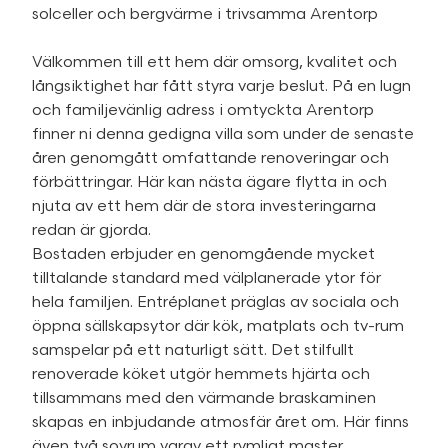
solceller och bergvärme i trivsamma Arentorp
Välkommen till ett hem där omsorg, kvalitet och
långsiktighet har fått styra varje beslut. På en lugn
och familjevänlig adress i omtyckta Arentorp
finner ni denna gedigna villa som under de senaste
åren genomgått omfattande renoveringar och
förbättringar. Här kan nästa ägare flytta in och
njuta av ett hem där de stora investeringarna
redan är gjorda.
Bostaden erbjuder en genomgående mycket
tilltalande standard med välplanerade ytor för
hela familjen. Entréplanet präglas av sociala och
öppna sällskapsytor där kök, matplats och tv-rum
samspelar på ett naturligt sätt. Det stilfullt
renoverade köket utgör hemmets hjärta och
tillsammans med den värmande braskaminen
skapas en inbjudande atmosfär året om. Här finns
även två sovrum varav ett rymligt master