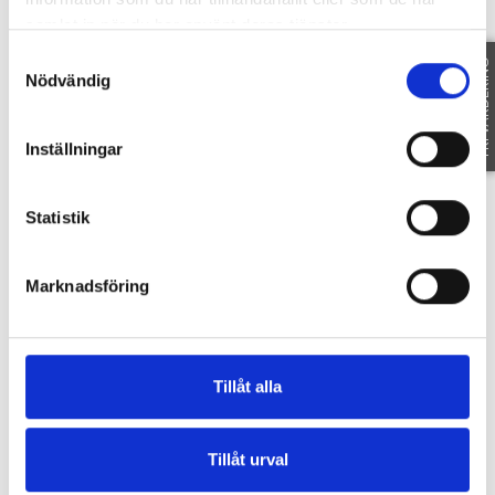
installerade solcellspaneler – en kombination som
samlat in när du har använt deras tjänster.
ger både hög komfort och god driftsekonomi.
Samtyckesval
Detta är en perfekt familjevilla för er som söker
FRI VÄRDERING
Nödvändig
ett välskött och inflyttningsklart hem med
attraktiv standard, energieffektiva lösningar och
ett tryggt läge i familjära Arentorp.
Inställningar
Tillträde enligt överenskommelse med säljaren.
Vänligen kontakta mäklaren för ytterligare info.
Statistik
SE HELA BESKRIVNINGEN
Marknadsföring
Område
Tillåt alla
Tillåt urval