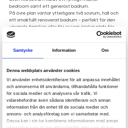
bedroom samt ett generöst badrum.
På övre plan väntar ytterligare två sovrum, hall och
ett smakfullt renoverat badrum – perfekt för den
växande familjen eller för er som önskar plats för
både gäster och hemmakontor.
I källaren finns gott om praktiska utrymmen med
tvättstuga, bergvärmeanläggning och mycket
Samtycke
Information
Om
goda förvaringsmöjligheter.
Utomhus möts ni av en härlig trädgårdstomt med
flera uteplatser som låter er följa solen från
Denna webbplats använder cookies
morgon till kväll. De generösa altanerna och
Vi använder enhetsidentifierare för att anpassa innehållet
uteplatserna skapar fantastiska miljöer för både
och annonserna till användarna, tillhandahålla funktioner
avkoppling och sociala tillställningar under årets
för sociala medier och analysera vår trafik. Vi
varmare månader.
vidarebefordrar även sådana identifierare och annan
Fastigheten har löpande moderniserats av
information från din enhet till de sociala medier och
fackmän och erbjuder bland annat renoverat tak,
annons- och analysföretag som vi samarbetar med.
bergvärme, helrenoverat kök, uppdaterade
Dessa kan i sin tur kombinera informationen med annan
våtrum, tillbyggnad med extra bostadsyta samt
information som du har tillhandahållit eller som de har