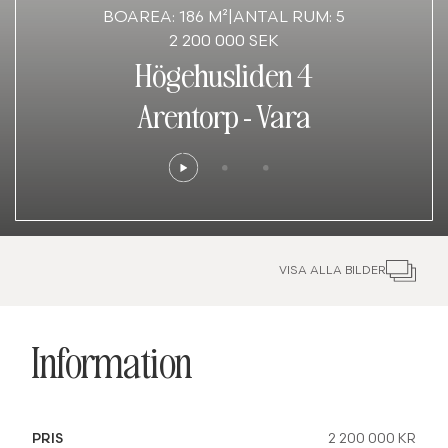
BOAREA: 186 M²
|
ANTAL RUM: 5
2 200 000 SEK
Högehusliden 4
Arentorp
-
Vara
VISA ALLA BILDER
Information
PRIS
2 200 000 KR