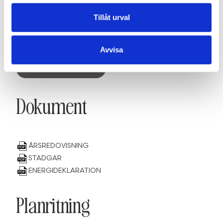
Föreningen
Tillåt urval
Avvisa
SE INFORMATION
Dokument
ÅRSREDOVISNING
STADGAR
ENERGIDEKLARATION
Planritning