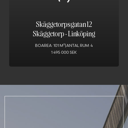
Skäggetorpsgatan 12
Skäggetorp
-
Linköping
BOAREA: 101 M²
|
ANTAL RUM: 4
1 495 000 SEK