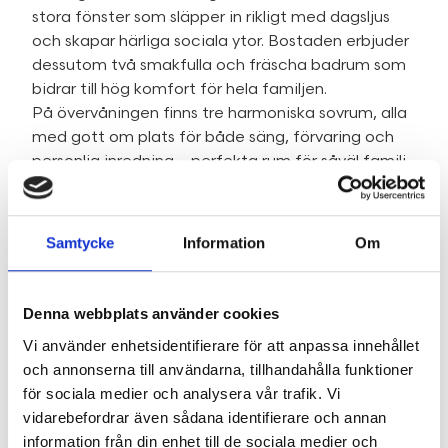
stora fönster som släpper in rikligt med dagsljus
och skapar härliga sociala ytor. Bostaden erbjuder
dessutom två smakfulla och fräscha badrum som
bidrar till hög komfort för hela familjen.
På övervåningen finns tre harmoniska sovrum, alla
med gott om plats för både säng, förvaring och
personlig inredning – perfekta rum för såväl familj
som gäster eller hemmakontor.
Utemiljöerna är något alldeles extra. Här finns två
trivsamma uteplatser som förlänger boendet och
Samtycke
Information
Om
höjer livskvaliteten. Det inglasade uterummet nås
från vardagsrummet och erbjuder trätrall, sol från
eftermiddag till kväll samt gott om plats för
Denna webbplats använder cookies
matbord och umgänge – en perfekt plats för
Vi använder enhetsidentifierare för att anpassa innehållet
långa middagar och sociala stunder. På bostadens
och annonserna till användarna, tillhandahålla funktioner
framsida finns även en trevlig altan där
för sociala medier och analysera vår trafik. Vi
morgonsolen kan avnjutas i lugn och ro.
vidarebefordrar även sådana identifierare och annan
HSB Brf Brunnby är en välskött, stabil och
information från din enhet till de sociala medier och