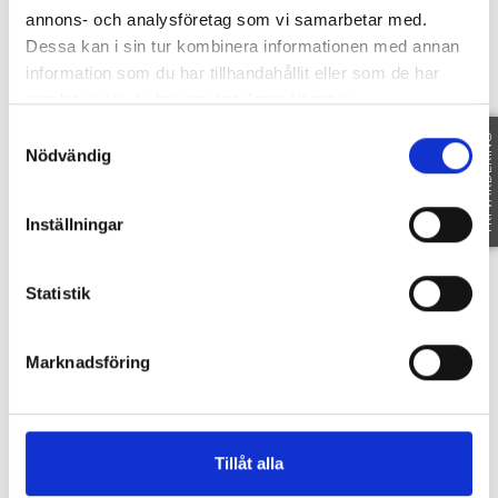
engagerad förening med mycket god ekonomi
annons- och analysföretag som vi samarbetar med.
och ett kontinuerligt fokus på underhåll och
Dessa kan i sin tur kombinera informationen med annan
förbättringar – ett tryggt val för långsiktigt
information som du har tillhandahållit eller som de har
boende.
samlat in när du har använt deras tjänster.
Välkommen till ditt nya hem!
Samtyckesval
FRI VÄRDERING
Nödvändig
Område
Inställningar
SE OMRÅDE
Statistik
Fakta
Marknadsföring
Tillåt alla
SE FAKTA