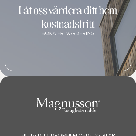
Låt oss värdera ditt hem
kostnadsfritt
BOKA FRI VÄRDERING
HITTA DITT DRÖMHEM MED OSS. VI ÄR