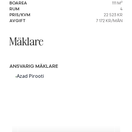
BOAREA
111 M²
RUM
4
PRIS/KVM
22 523 KR
AVGIFT
7 172 KR/MÅN
Mäklare
ANSVARIG MÄKLARE