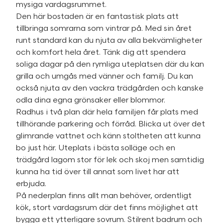
mysiga vardagsrummet.
Den här bostaden är en fantastisk plats att
tillbringa somrarna som vintrar på. Med sin året
runt standard kan du njuta av alla bekvämligheter
och komfort hela året. Tänk dig att spendera
soliga dagar på den rymliga uteplatsen där du kan
grilla och umgås med vänner och familj. Du kan
också njuta av den vackra trädgården och kanske
odla dina egna grönsaker eller blommor.
Radhus i två plan där hela familjen får plats med
tillhörande parkering och förråd. Blicka ut över det
glimrande vattnet och känn stoltheten att kunna
bo just här. Uteplats i bästa solläge och en
trädgård lagom stor för lek och skoj men samtidig
kunna ha tid över till annat som livet har att
erbjuda.
På nederplan finns allt man behöver, ordentligt
kök, stort vardagsrum där det finns möjlighet att
bygga ett ytterligare sovrum. Stilrent badrum och