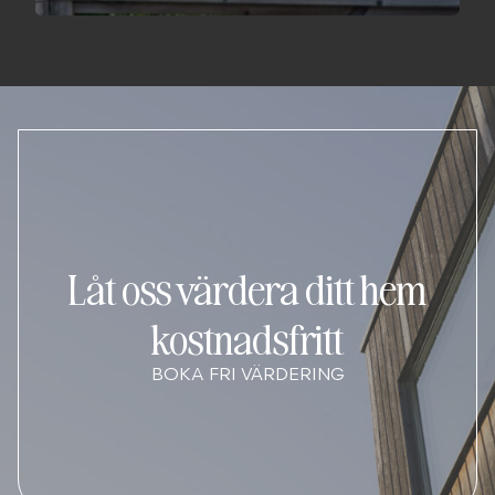
Låt oss värdera ditt hem
kostnadsfritt
BOKA FRI VÄRDERING