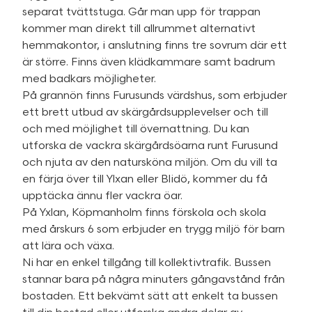
separat tvättstuga. Går man upp för trappan
kommer man direkt till allrummet alternativt
hemmakontor, i anslutning finns tre sovrum där ett
är större. Finns även klädkammare samt badrum
med badkars möjligheter.
På grannön finns Furusunds värdshus, som erbjuder
ett brett utbud av skärgårdsupplevelser och till
och med möjlighet till övernattning. Du kan
utforska de vackra skärgårdsöarna runt Furusund
och njuta av den natursköna miljön. Om du vill ta
en färja över till Ylxan eller Blidö, kommer du få
upptäcka ännu fler vackra öar.
På Yxlan, Köpmanholm finns förskola och skola
med årskurs 6 som erbjuder en trygg miljö för barn
att lära och växa.
Ni har en enkel tillgång till kollektivtrafik. Bussen
stannar bara på några minuters gångavstånd från
bostaden. Ett bekvämt sätt att enkelt ta bussen