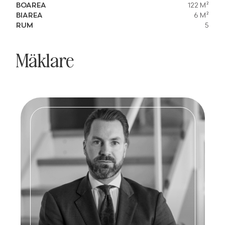
BOAREA
122 M²
BIAREA
6 M²
RUM
5
Mäklare