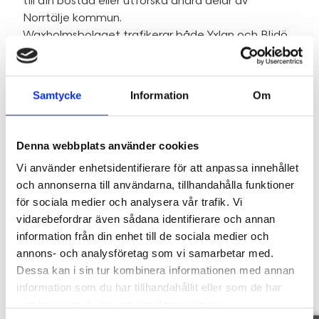
till din bostad eller utforska andra delar av
Norrtälje kommun.
Waxholmsbolaget trafikerar både Yxlan och Blidö
och med Ångfartyget Blidösund kan man göra
utflykter till Norröra där Saltkråkan (Astrid
Lindgren) spelades in.
Samtycke
Information
Om
SE HELA BESKRIVNINGEN
Denna webbplats använder cookies
Vi använder enhetsidentifierare för att anpassa innehållet
och annonserna till användarna, tillhandahålla funktioner
för sociala medier och analysera vår trafik. Vi
Fakta
vidarebefordrar även sådana identifierare och annan
information från din enhet till de sociala medier och
annons- och analysföretag som vi samarbetar med.
Dessa kan i sin tur kombinera informationen med annan
SE FAKTA
information som du har tillhandahållit eller som de har
samlat in när du har använt deras tjänster.