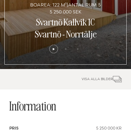
BOAREA: 122 M²
|
ANTAL RUM: 5
5 250 000 SEK
Svartnö Kallvik 1C
Svartnö
-
Norrtälje
VISA ALLA BILDER
Information
PRIS
5 250 000 KR