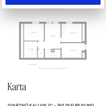
Karta
SVARTNÖ KALLVIK 1C
-
760 19
FURUSUND