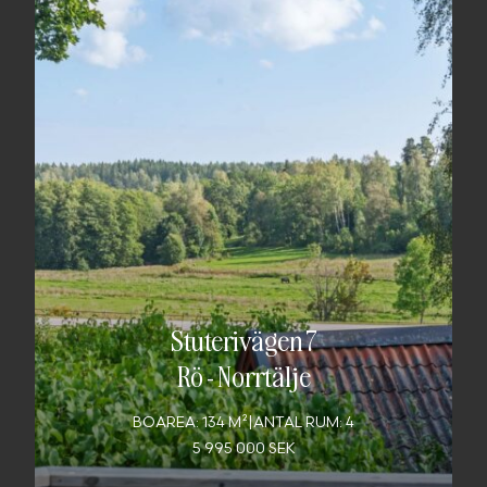
Stuterivägen 7
Rö
-
Norrtälje
BOAREA: 134 M²
|
ANTAL RUM: 4
5 995 000 SEK