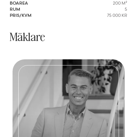
BOAREA
200 M²
RUM
5
PRIS/KVM
75 000 KR
Mäklare