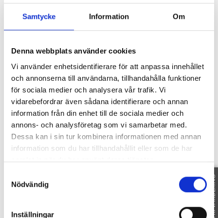
Samtycke
Information
Om
KONTAKTA FASTIGHETSMÄKLAREN FÖR
VISNINGSTID.
Denna webbplats använder cookies
Vi använder enhetsidentifierare för att anpassa innehållet
Beskrivning
och annonserna till användarna, tillhandahålla funktioner
för sociala medier och analysera vår trafik. Vi
vidarebefordrar även sådana identifierare och annan
information från din enhet till de sociala medier och
annons- och analysföretag som vi samarbetar med.
Fakta
Dessa kan i sin tur kombinera informationen med annan
information som du har tillhandahållit eller som de har
samlat in när du har använt deras tjänster.
Samtyckesval
FRI VÄRDERING
SE FAKTA
Nödvändig
Inställningar