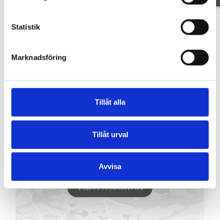
Karta
Statistik
ORTALAVÄGEN 258
-
76491
VÄDDÖ
Marknadsföring
Tillåt alla
Tillåt urval
Avvisa
VISA PÅ KARTAN