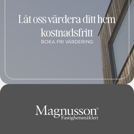
Låt oss värdera ditt hem
kostnadsfritt
BOKA FRI VÄRDERING