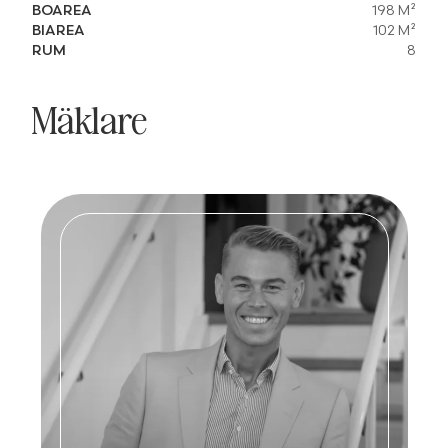
BOAREA
198 M²
BIAREA
102 M²
RUM
8
Mäklare