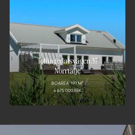
Toftingedalsvägen 37
Norrtälje
BOAREA: 197 M²
4 675 000 SEK