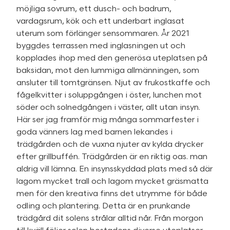
möjliga sovrum, ett dusch- och badrum,
vardagsrum, kök och ett underbart inglasat
uterum som förlänger sensommaren. År 2021
byggdes terrassen med inglasningen ut och
kopplades ihop med den generösa uteplatsen på
baksidan, mot den lummiga allmänningen, som
ansluter till tomtgränsen. Njut av frukostkaffe och
fågelkvitter i soluppgången i öster, lunchen mot
söder och solnedgången i väster, allt utan insyn.
Här ser jag framför mig många sommarfester i
goda vänners lag med barnen lekandes i
trädgården och de vuxna njuter av kylda drycker
efter grillbuffén. Trädgården är en riktig oas. man
aldrig vill lämna. En insynsskyddad plats med så där
lagom mycket trall och lagom mycket gräsmatta
men för den kreativa finns det utrymme för både
odling och plantering. Detta är en prunkande
trädgård dit solens strålar alltid når. Från morgon