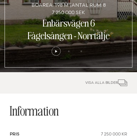
BOAREA: 198 M²
|
ANTAL RUM: 8
7 250 000 SEK
Enbärsvägen 6
Fågelsången
-
Norrtälje
VISA ALLA BILDER
Information
PRIS
7 250 000 KR