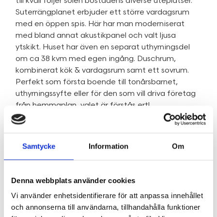
till kväll följer solen bostadens diverse uteplatser.
Suterrängplanet erbjuder ett större vardagsrum
med en öppen spis. Här har man moderniserat
med bland annat akustikpanel och valt ljusa
ytskikt. Huset har även en separat uthyrningsdel
om ca 38 kvm med egen ingång. Duschrum,
kombinerat kök & vardagsrum samt ett sovrum.
Perfekt som första boende till tonårsbarnet,
uthyrningssyfte eller för den som vill driva företag
från hemmaplan, valet är förstås ert!
Ett mycket professionellt trådlöst nätverk, med
flera accesspunkter, finns installerat i huset sörjer
för att såväl företagande som ”krävande”
Samtycke
Information
Om
ungdomar klarar dagens och morgondagens krav
på snabb och driftsäker uppkoppling. Vidare har vi
tvättstuga, teknikrum där bergvärmepumpen från
Denna webbplats använder cookies
2022 står placerad. Det finns ett ytterligare
Vi använder enhetsidentifierare för att anpassa innehållet
sovrum på detta plan samt flera mindre
och annonserna till användarna, tillhandahålla funktioner
förrådsrum.