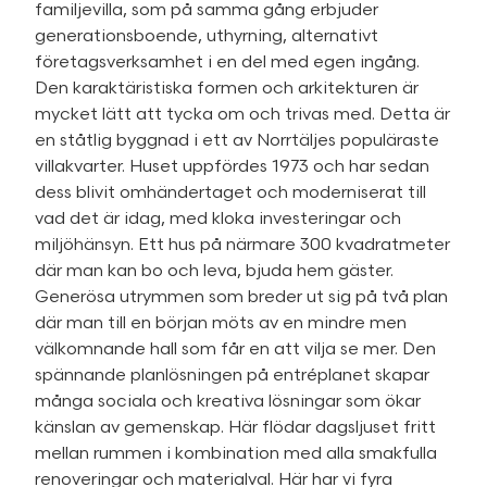
familjevilla, som på samma gång erbjuder
generationsboende, uthyrning, alternativt
företagsverksamhet i en del med egen ingång.
Den karaktäristiska formen och arkitekturen är
mycket lätt att tycka om och trivas med. Detta är
en ståtlig byggnad i ett av Norrtäljes populäraste
villakvarter. Huset uppfördes 1973 och har sedan
dess blivit omhändertaget och moderniserat till
vad det är idag, med kloka investeringar och
miljöhänsyn. Ett hus på närmare 300 kvadratmeter
där man kan bo och leva, bjuda hem gäster.
Generösa utrymmen som breder ut sig på två plan
där man till en början möts av en mindre men
välkomnande hall som får en att vilja se mer. Den
spännande planlösningen på entréplanet skapar
många sociala och kreativa lösningar som ökar
känslan av gemenskap. Här flödar dagsljuset fritt
mellan rummen i kombination med alla smakfulla
renoveringar och materialval. Här har vi fyra