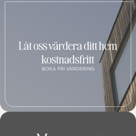
Låt oss värdera ditt hem
kostnadsfritt
BOKA FRI VÄRDERING