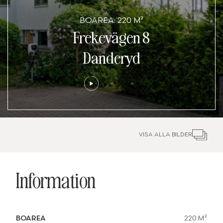
BOAREA: 220 M²
Frekevägen 8
Danderyd
VISA ALLA BILDER
Information
BOAREA
220 M²