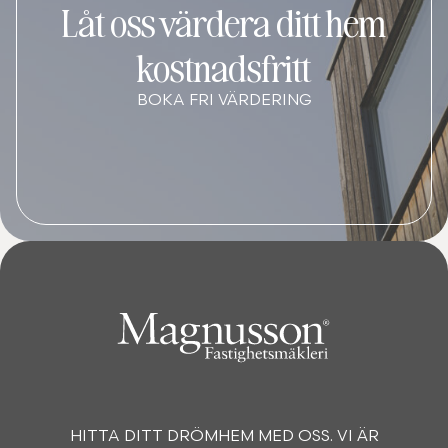
Låt oss värdera ditt hem
kostnadsfritt
BOKA FRI VÄRDERING
HITTA DITT DRÖMHEM MED OSS. VI ÄR