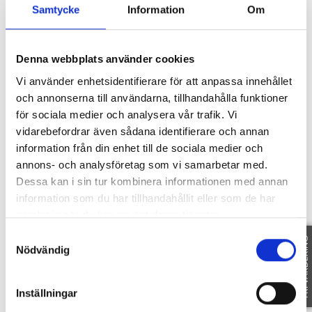
Samtycke
Information
Om
KONTAKTA FASTIGHETSMÄKLAREN FÖR
VISNINGSTID.
Denna webbplats använder cookies
Beskrivning
Vi använder enhetsidentifierare för att anpassa innehållet
och annonserna till användarna, tillhandahålla funktioner
för sociala medier och analysera vår trafik. Vi
vidarebefordrar även sådana identifierare och annan
information från din enhet till de sociala medier och
Fakta
annons- och analysföretag som vi samarbetar med.
Dessa kan i sin tur kombinera informationen med annan
information som du har tillhandahållit eller som de har
samlat in när du har använt deras tjänster.
SE FAKTA
Samtyckesval
FRI VÄRDERING
Nödvändig
Karta
Inställningar