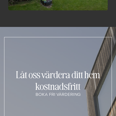
Låt oss värdera ditt hem
kostnadsfritt
BOKA FRI VÄRDERING