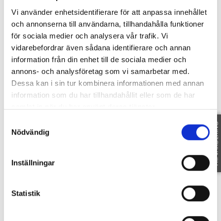
ÖRTVÄGEN 2
-
58923
LINKÖPING
Vi använder enhetsidentifierare för att anpassa innehållet
och annonserna till användarna, tillhandahålla funktioner
för sociala medier och analysera vår trafik. Vi
vidarebefordrar även sådana identifierare och annan
information från din enhet till de sociala medier och
annons- och analysföretag som vi samarbetar med.
Dessa kan i sin tur kombinera informationen med annan
information som du har tillhandahållit eller som de har
samlat in när du har använt deras tjänster.
Samtyckesval
FRI VÄRDERING
Nödvändig
VISA PÅ KARTAN
Inställningar
Statistik