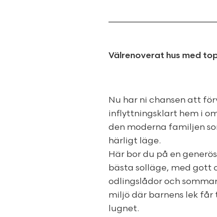
Välrenoverat hus med to
Nu har ni chansen att för
inflyttningsklart hem i o
den moderna familjen som
härligt läge.
Här bor du på en generö
bästa solläge, med gott 
odlingslådor och sommaren
miljö där barnens lek får
lugnet.