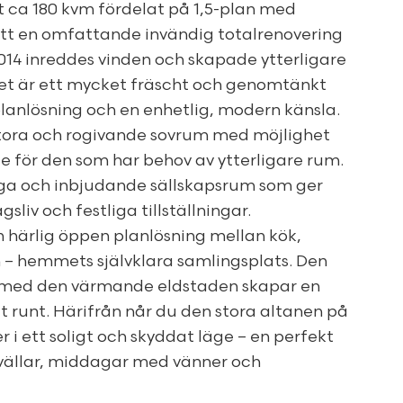
 ca 180 kvm fördelat på 1,5-plan med
tt en omfattande invändig totalrenovering
014 inreddes vinden och skapade ytterligare
tet är ett mycket fräscht och genomtänkt
lanlösning och en enhetlig, modern känsla.
stora och rogivande sovrum med möjlighet
de för den som har behov av ytterligare rum.
iga och inbjudande sällskapsrum som ger
gsliv och festliga tillställningar.
n härlig öppen planlösning mellan kök,
 hemmets självklara samlingsplats. Den
 med den värmande eldstaden skapar en
 runt. Härifrån når du den stora altanen på
r i ett soligt och skyddat läge – en perfekt
vällar, middagar med vänner och