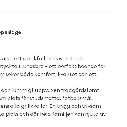
ppenläge
värva ett smakfullt renoverat och
mtyckta Ljungsbro – ett perfekt boende för
 söker både komfort, kvalitet och ett
s och lummigt uppvuxen trädgårdstomt i
om plats för studsmatta, fotbollsmål,
s alla grillkvällar. En trygg och trivsam
 ta plats och där hela familjen kan njuta av