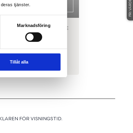
FRI VÄRDERING
deras tjänster.
Marknadsföring
RERAD FASTIGHETSMÄKLARE
LINKÖPING
OAKIM PIPER BOND
0708-69 33 70
|
E-POST
Tillåt alla
SE MIN MÄKLARPROFIL
LAREN FÖR VISNINGSTID.