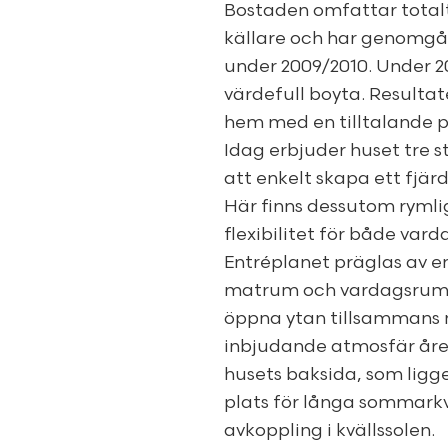
Bostaden omfattar totalt
källare och har genomgå
under 2009/2010. Under 2
värdefull boyta. Resulta
hem med en tilltalande p
Idag erbjuder huset tre 
att enkelt skapa ett fjär
Här finns dessutom ryml
flexibilitet för både varda
Entréplanet präglas av e
matrum och vardagsrum –
öppna ytan tillsammans
inbjudande atmosfär året
husets baksida, som ligge
plats för långa sommark
avkoppling i kvällssolen.