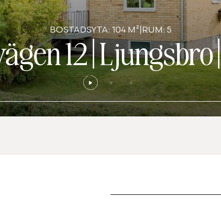
BOSTADSYTA: 104 M²
|
RUM: 5
ägen 12
|
Ljungsbro