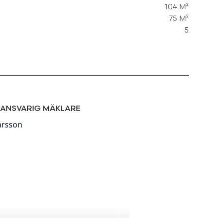
104 M²
75 M²
5
ANSVARIG MÄKLARE