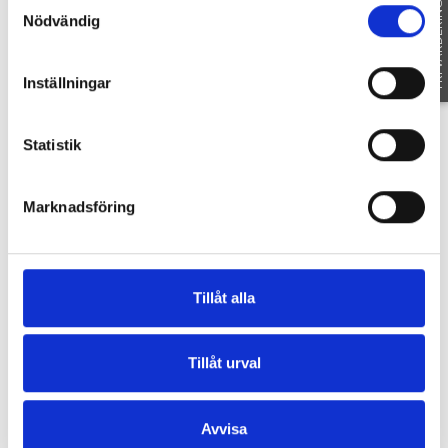
Samtyckesval
FRI VÄRDERING
Nödvändig
Inställningar
Statistik
Marknadsföring
Tillåt alla
Karta
Tillåt urval
GRANELIDEN 4
-
58931
LINKÖPING
Avvisa