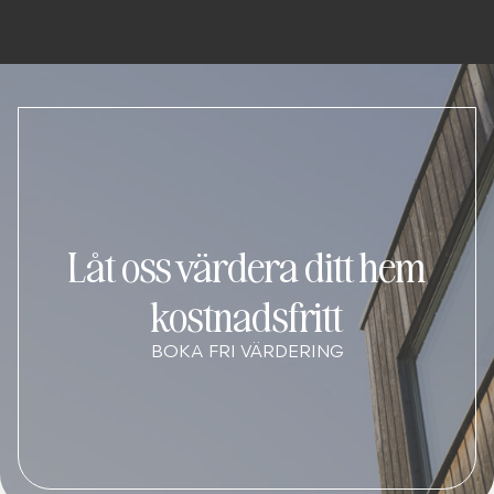
Låt oss värdera ditt hem
kostnadsfritt
BOKA FRI VÄRDERING