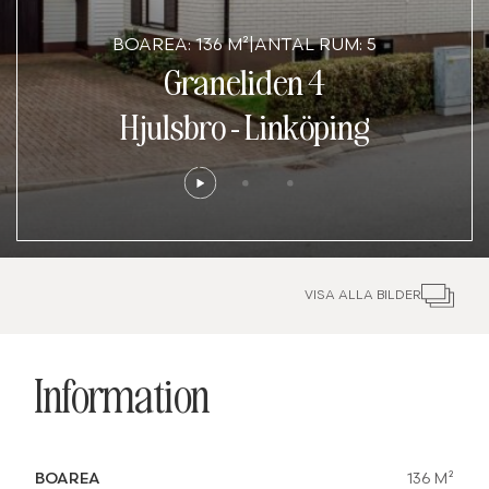
BOAREA: 136 M²
|
ANTAL RUM: 5
Graneliden 4
Hjulsbro
-
Linköping
VISA ALLA BILDER
Information
BOAREA
136 M²