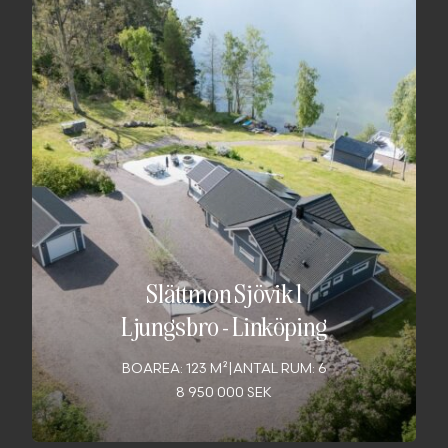
Slättmon Sjövik 1
Ljungsbro
-
Linköping
BOAREA: 123 M²
|
ANTAL RUM: 6
8 950 000 SEK