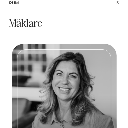
RUM
3
Mäklare