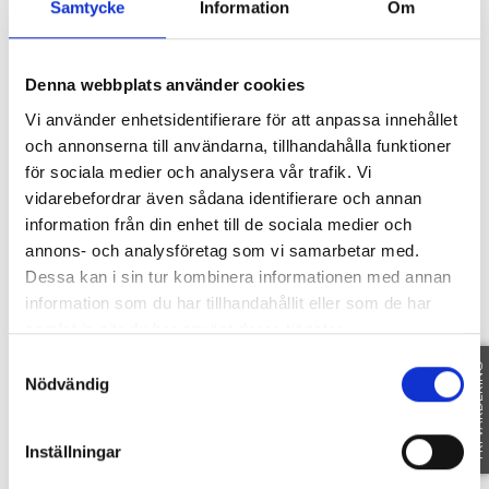
Samtycke
Information
Om
SE FAKTA
Karta
Denna webbplats använder cookies
Vi använder enhetsidentifierare för att anpassa innehållet
och annonserna till användarna, tillhandahålla funktioner
för sociala medier och analysera vår trafik. Vi
KOLBYTTEMON ROSENLUND 1
-
58597
vidarebefordrar även sådana identifierare och annan
LINKÖPING
information från din enhet till de sociala medier och
annons- och analysföretag som vi samarbetar med.
Dessa kan i sin tur kombinera informationen med annan
information som du har tillhandahållit eller som de har
samlat in när du har använt deras tjänster.
Samtyckesval
FRI VÄRDERING
Nödvändig
Inställningar