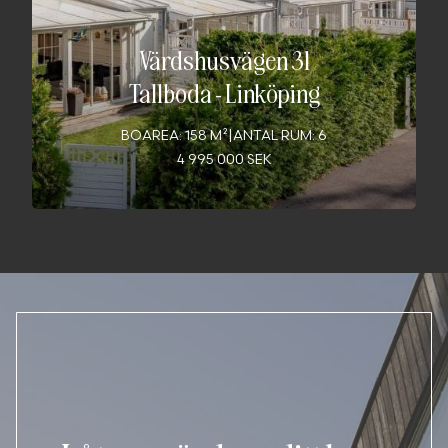
Värdshusvägen 31
Tallboda
-
Linköping
BOAREA: 158 M²
|
ANTAL RUM: 6
4 995 000 SEK