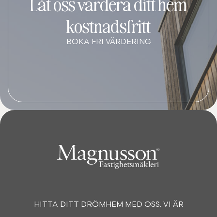
Låt oss värdera ditt hem
kostnadsfritt
BOKA FRI VÄRDERING
HITTA DITT DRÖMHEM MED OSS. VI ÄR